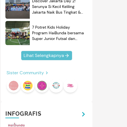
Discover Jakarta Day 2!
Serunya Si Kecil Keliling
Jakarta Naik Bus Tingkat &
Belajar Sejarah
7 Potret Kids Holiday
Program HaiBunda bersama
Super Junior Futsal dan
BRAND'S, Si Kecil & Ayah
Kompak Banget!
Lihat Selengkapnya
Sister Community
INFOGRAFIS