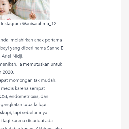
: Instagram @anisarahma_12
nda, melahirkan anak pertama
bayi yang diberi nama Sanne El
Ariel Nidji.
 menikah. Ia memutuskan untuk
n 2020.
dapat momongan tak mudah.
r medis karena sempat
OS), endometriosis, dan
gangkatan tuba fallopi.
skopi, tapi sebelumnya
lagi karena dicurigai ada
a kiri dan kanan. Akhirnya aku