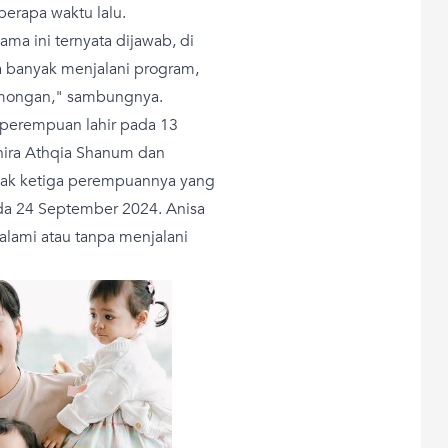
berapa waktu lalu.
ma ini ternyata dijawab, di
ga banyak menjalani program,
omongan," sambungnya.
 perempuan lahir pada 13
hira Athqia Shanum dan
anak ketiga perempuannya yang
ada 24 September 2024. Anisa
lami atau tanpa menjalani