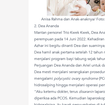
Anisa Rahma dan Anak-anaknya/ Foto
2. Dea Ananda
Mantan personel Trio Kwek Kwek, Dea Ana
perempuan pada 14 Juni 2022. Kehadiran 
Azhar ini begitu dinanti Dea dan suaminya, 
Dea hamil anak pertama setelah 12 tahun
menjalani program bayi tabung sejak tahu
Perjuangan Dea Ananda dan Ariel untuk 
Dea mesti menjalani serangkaian prosedu
mengalami
polycystic ovary syndrome
(PC
hidrosalping hingga menjalani operasi pen
"Aku ketemu dokter, terus
disaranin
laparo
diperiksa ada PCOS. Kemudian laparoskopi 
hidrosalping, itu kayak penyumbatan di tub