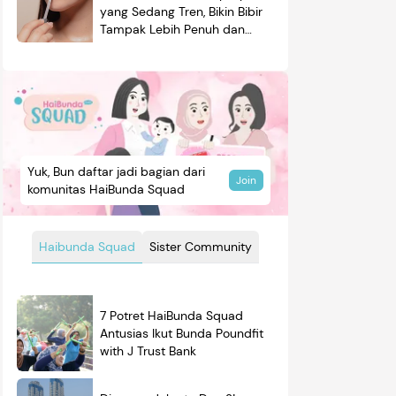
yang Sedang Tren, Bikin Bibir
Tampak Lebih Penuh dan
Berkilau
Yuk, Bun daftar jadi bagian dari
Join
komunitas HaiBunda Squad
Haibunda Squad
Sister Community
7 Potret HaiBunda Squad
Antusias Ikut Bunda Poundfit
with J Trust Bank