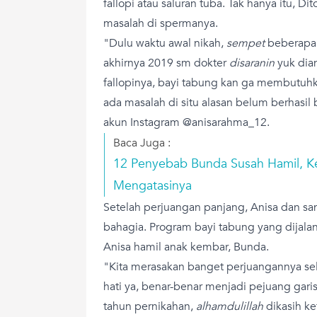
fallopi atau saluran tuba. Tak hanya itu, D
masalah di spermanya.
"Dulu waktu awal nikah,
sempet
beberapa 
akhirnya 2019 sm dokter
disaranin
yuk dian
fallopinya, bayi tabung kan ga membutuhka
ada masalah di situ alasan belum berhasil b
akun Instagram @anisarahma_12.
Baca Juga :
12 Penyebab Bunda Susah Hamil, Ke
Mengatasinya
Setelah perjuangan panjang, Anisa dan s
bahagia. Program bayi tabung yang dijalan
Anisa hamil anak kembar, Bunda.
"Kita merasakan banget perjuangannya se
hati ya, benar-benar menjadi pejuang garis
tahun pernikahan,
alhamdulillah
dikasih ke