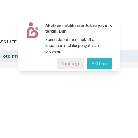
Aktifkan notifikasi untuk dapat info
terkini, Bun!
NEW
Bunda dapat menonaktifkan
'S LIFE
PILIHAN BUNDA
CERITA BUNDA
INDEKS
kapanpun melalui pengaturan
browser.
o
Foto
Infografis
Nanti saja
Aktifkan