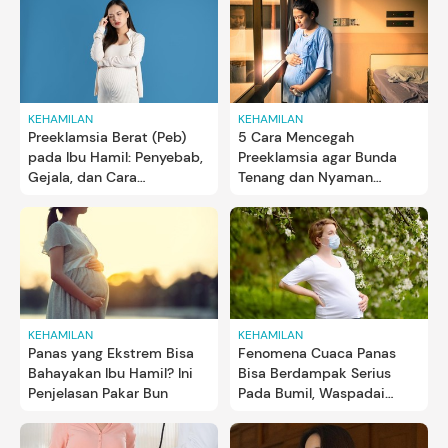
KEHAMILAN
KEHAMILAN
Preeklamsia Berat (Peb)
5 Cara Mencegah
pada Ibu Hamil: Penyebab,
Preeklamsia agar Bunda
Gejala, dan Cara
Tenang dan Nyaman
Mengobatinya
selama Hamil
KEHAMILAN
KEHAMILAN
Panas yang Ekstrem Bisa
Fenomena Cuaca Panas
Bahayakan Ibu Hamil? Ini
Bisa Berdampak Serius
Penjelasan Pakar Bun
Pada Bumil, Waspadai
Dehidrasi