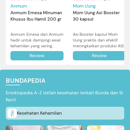
Mom Uung
Anmum
Mom Uung Asi Booster
Anmum Emesa Minuman
30 kapsul
Khusus Ibu Hamil 200 gr
Asi Booster kapsul Mom
Anmum Emesa dari Anmum
Uung praktis dan efektif
hadir untuk dampingi awal
meningkatkan produksi ASI
kehamilan yang sering
Bunda untuk Si Kecil. Simak
diiringi dengan mual dan
Review
Review
review lengkapnya di sini.
muntah. Simak reviewnya di
sini.
BUNDAPEDIA
Ensiklopedia A-Z istilah kesehatan terkait Bunda dan Si
Kecil
Kesehatan Kehamilan