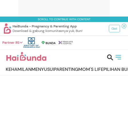
SCROLL TO CONTINUE WITH CONTENT
HaiBunda - Pregnancy & Parenting App
Get
Download & gabung komunitasnya yuk, Bun!
Partner RS
KEHAMILAN
MENYUSUI
PARENTING
MOM'S LIFE
PILIHAN B