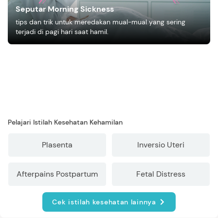
Seputar Morning Sickness
tips dan trik untuk meredakan mual-mual yang sering
terjadi di pagi hari saat hamil.
Pelajari Istilah Kesehatan Kehamilan
Plasenta
Inversio Uteri
Afterpains Postpartum
Fetal Distress
Cek istilah kesehatan lainnya