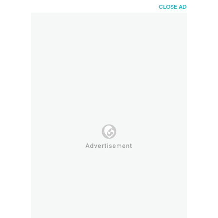
HaiBunda
CLOSE AD