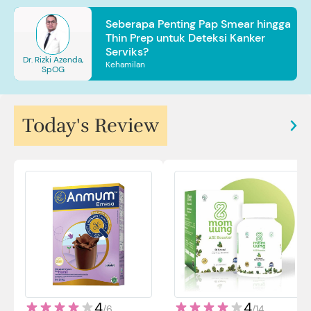
Seberapa Penting Pap Smear hingga
Thin Prep untuk Deteksi Kanker
Serviks?
Dr. Rizki Azenda,
Kehamilan
SpOG
Today's Review
4
4
/
14
/
6