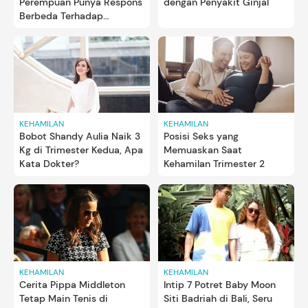
Perempuan Punya Respons
dengan Penyakit Ginjal
Berbeda Terhadap
Hipertensi Kehamilan,
Ternyata...
KEHAMILAN
KEHAMILAN
Bobot Shandy Aulia Naik 3
Posisi Seks yang
Kg di Trimester Kedua, Apa
Memuaskan Saat
Kata Dokter?
Kehamilan Trimester 2
KEHAMILAN
KEHAMILAN
Cerita Pippa Middleton
Intip 7 Potret Baby Moon
Tetap Main Tenis di
Siti Badriah di Bali, Seru