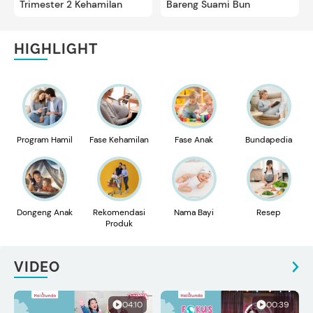
Trimester 2 Kehamilan
Bareng Suami Bun
HIGHLIGHT
Program Hamil
Fase Kehamilan
Fase Anak
Bundapedia
Dongeng Anak
Rekomendasi
Nama Bayi
Resep
Produk
VIDEO
04:10
00:39