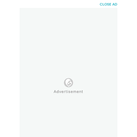
HaiBunda
CLOSE AD