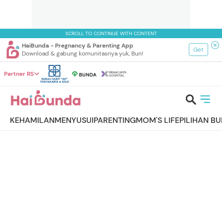
SCROLL TO CONTINUE WITH CONTENT
HaiBunda - Pregnancy & Parenting App
Get
Download & gabung komunitasnya yuk, Bun!
Partner RS
KEHAMILAN
MENYUSUI
PARENTING
MOM'S LIFE
PILIHAN B