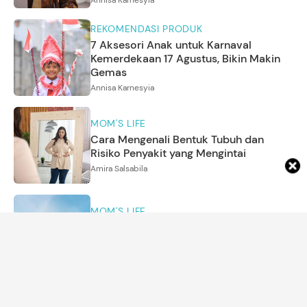
Annisa Karnesyia
REKOMENDASI PRODUK
7 Aksesori Anak untuk Karnaval
Kemerdekaan 17 Agustus, Bikin Makin
Gemas
Annisa Karnesyia
MOM'S LIFE
Cara Mengenali Bentuk Tubuh dan
Risiko Penyakit yang Mengintai
Amira Salsabila
MOM'S LIFE
6 Ciri Kepribadian Orang yang Lebih
Menyukai Musim Panas
Asri Ediyati
REKOMENDASI PRODUK