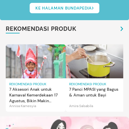
KE HALAMAN BUNDAPEDIA
REKOMENDASI PRODUK
REKOMENDASI PRODUK
REKOMENDASI PRODUK
7 Aksesori Anak untuk
7 Panci MPASI yang Bagus
Karnaval Kemerdekaan 17
& Aman untuk Bayi
Agustus, Bikin Makin
Annisa Karnesyia
Amira Salsabila
Gemas