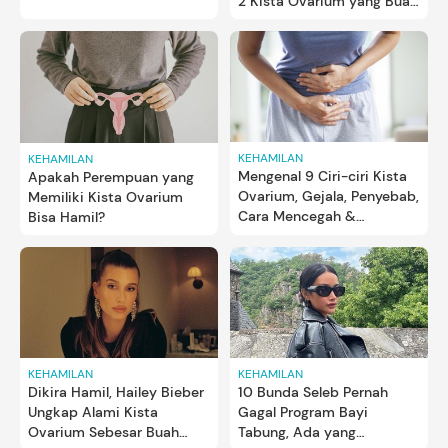
2 Kista Ovarium yang Buat
Perut Buncit
KEHAMILAN
KEHAMILAN
Mengenal 9 Ciri-ciri Kista
Apakah Perempuan yang
Ovarium, Gejala, Penyebab,
Memiliki Kista Ovarium
Cara Mencegah &
Bisa Hamil?
Mengatasinya
KEHAMILAN
KEHAMILAN
Dikira Hamil, Hailey Bieber
10 Bunda Seleb Pernah
Ungkap Alami Kista
Gagal Program Bayi
Ovarium Sebesar Buah
Tabung, Ada yang