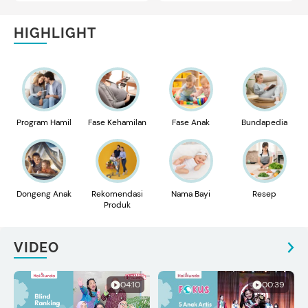
Apel
Mencoba Enam Kali
HIGHLIGHT
Program Hamil
Fase Kehamilan
Fase Anak
Bundapedia
Dongeng Anak
Rekomendasi
Nama Bayi
Resep
Produk
VIDEO
04:10
00:39