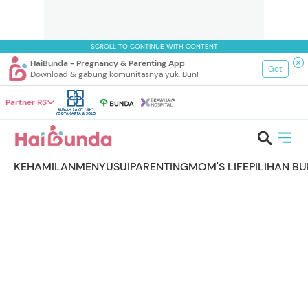
SCROLL TO CONTINUE WITH CONTENT
HaiBunda - Pregnancy & Parenting App
Get
Download & gabung komunitasnya yuk, Bun!
Partner RS
KEHAMILAN
MENYUSUI
PARENTING
MOM'S LIFE
PILIHAN B