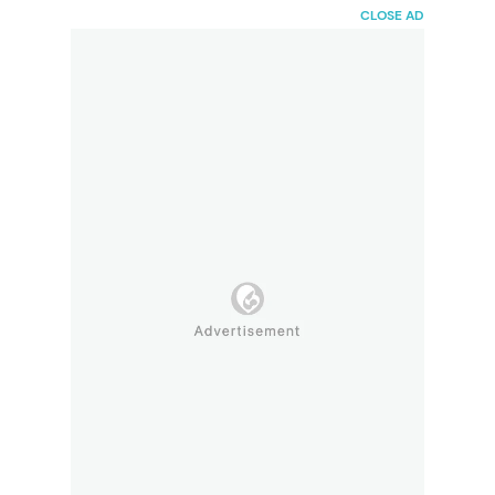
HaiBunda
CLOSE AD