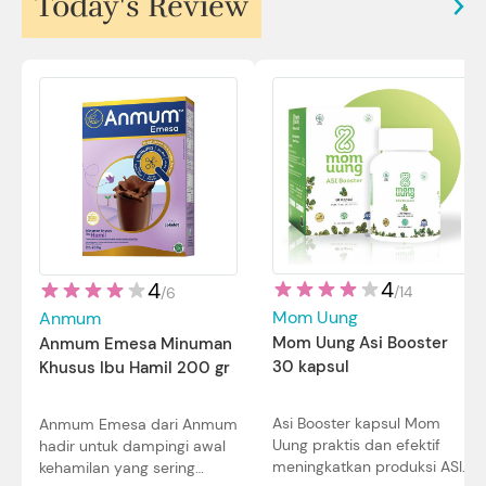
Today's Review
4
4
/
14
/
6
Mom Uung
Anmum
Mom Uung Asi Booster
Anmum Emesa Minuman
30 kapsul
Khusus Ibu Hamil 200 gr
Asi Booster kapsul Mom
Anmum Emesa dari Anmum
Uung praktis dan efektif
hadir untuk dampingi awal
meningkatkan produksi ASI
kehamilan yang sering