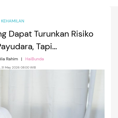
KEHAMILAN
 Dapat Turunkan Risiko
ayudara, Tapi...
ulia Rahim |
HaiBunda
, 31 May 2026 08:00 WIB