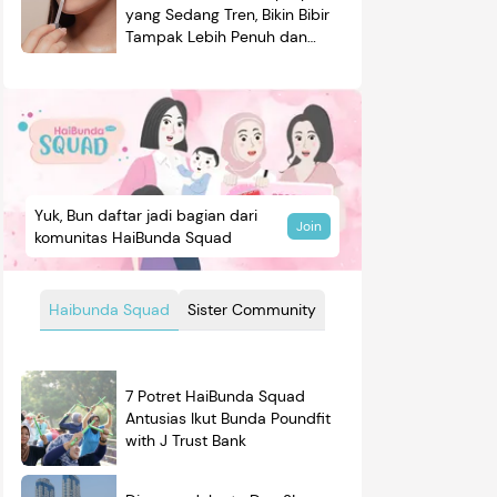
yang Sedang Tren, Bikin Bibir
Tampak Lebih Penuh dan
Berkilau
Yuk, Bun daftar jadi bagian dari
Join
komunitas HaiBunda Squad
Haibunda Squad
Sister Community
7 Potret HaiBunda Squad
Antusias Ikut Bunda Poundfit
with J Trust Bank