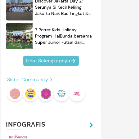
Discover Jakarta Day 2!
Serunya Si Kecil Keliling
Jakarta Naik Bus Tingkat &
Belajar Sejarah
7 Potret Kids Holiday
Program HaiBunda bersama
Super Junior Futsal dan
BRAND'S, Si Kecil & Ayah
Kompak Banget!
Lihat Selengkapnya
Sister Community
INFOGRAFIS