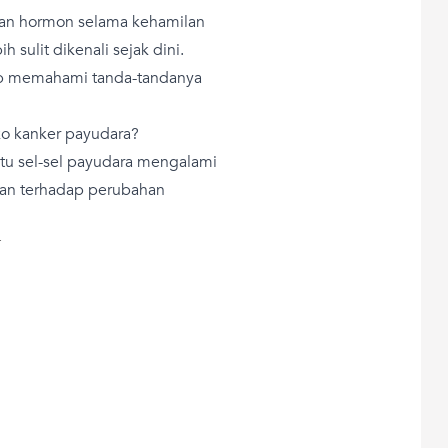
han hormon selama kehamilan
 sulit dikenali sejak dini.
tap memahami tanda-tandanya
o kanker payudara?
tu sel-sel payudara mengalami
an terhadap perubahan
T