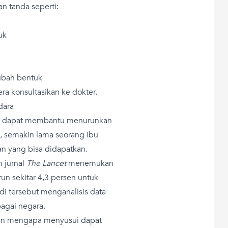
n tanda seperti:
uk
rubah bentuk
ra konsultasikan ke dokter.
dara
hui dapat membantu menurunkan
t, semakin lama seorang ibu
n yang bisa didapatkan.
m jurnal
The Lancet
menemukan
un sekitar 4,3 persen untuk
di tersebut menganalisis data
bagai negara.
san mengapa menyusui dapat