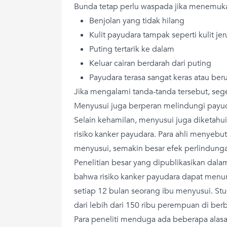
Bunda tetap perlu waspada jika menemuka
Benjolan yang tidak hilang
Kulit payudara tampak seperti kulit jer
Puting tertarik ke dalam
Keluar cairan berdarah dari puting
Payudara terasa sangat keras atau be
Jika mengalami tanda-tanda tersebut, sege
Menyusui juga berperan melindungi payu
Selain kehamilan, menyusui juga diketa
risiko kanker payudara. Para ahli menyebu
menyusui, semakin besar efek perlindunga
Penelitian besar yang dipublikasikan dala
bahwa risiko kanker payudara dapat menur
setiap 12 bulan seorang ibu menyusui. Stu
dari lebih dari 150 ribu perempuan di ber
Para peneliti menduga ada beberapa ala