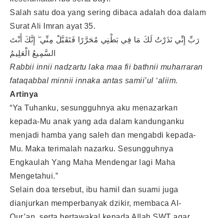
Salah satu doa yang sering dibaca adalah doa dalam
Surat Ali Imran ayat 35.
رَبِّ إِنِّي نَذَرْتُ لَكَ مَا فِي بَطْنِي مُحَرَّرًا فَتَقَبَّلْ مِنِّي ۖ إِنَّكَ أَنْتَ
السَّمِيعُ الْعَلِيمُ
Rabbii innii nadzartu laka maa fii bathnii muharraran
fataqabbal minnii innaka antas samii’ul ‘aliim.
Artinya
“Ya Tuhanku, sesungguhnya aku menazarkan
kepada-Mu anak yang ada dalam kandunganku
menjadi hamba yang saleh dan mengabdi kepada-
Mu. Maka terimalah nazarku. Sesungguhnya
Engkaulah Yang Maha Mendengar lagi Maha
Mengetahui.”
Selain doa tersebut, ibu hamil dan suami juga
dianjurkan memperbanyak dzikir, membaca Al-
Qur’an, serta bertawakal kepada Allah SWT agar