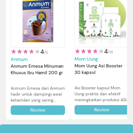
4
4
/
14
/
6
Mom Uung
Anmum
Mom Uung Asi Booster
Anmum Emesa Minuman
30 kapsul
Khusus Ibu Hamil 200 gr
Asi Booster kapsul Mom
Anmum Emesa dari Anmum
Uung praktis dan efektif
hadir untuk dampingi awal
meningkatkan produksi ASI
kehamilan yang sering
Bunda untuk Si Kecil. Simak
diiringi dengan mual dan
Review
Review
review lengkapnya di sini.
muntah. Simak reviewnya di
sini.