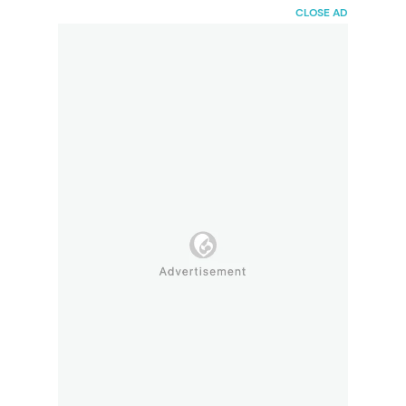
HaiBunda
CLOSE AD