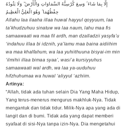
إِلَّا بِمَا شَاءَ ۚ وَسِعَ كُرْسِيُّهُ السَّمَاوَاتِ وَالْأَرْضَ ۖ وَلَا يَئُودُهُ
حِفْظُهُمَا ۚ وَهُوَ الْعَلِيُّ الْعَظِيمُ
Allahu laa ilaaha illaa huwal hayyul qoyyuum, laa
ta’khudzuhuu sinatuw wa laa naum, lahu maa fis
samaawaati wa maa fil ardh, man dzalladzii yasyfa’u
‘indahuu illaa bi idznih, ya’lamu maa baina aidiihim
wa maa khalfahum, wa laa yuhiithuuna bisyai-im min
‘ilmihii illaa bimaa syaa’, wasi’a kursiyyuhus
samaawaati wal ardh, wa laa ya-uuduhuu
hifzhuhumaa wa huwal ‘aliyyul ‘azhiim.
Artinya:
“Allah, tidak ada tuhan selain Dia Yang Maha Hidup,
Yang terus-menerus mengurus makhluk-Nya. Tidak
mengantuk dan tidak tidur. Milik-Nya apa yang ada di
langit dan di bumi. Tidak ada yang dapat memberi
syafaat di sisi-Nya tanpa izin-Nya. Dia mengetahui