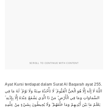
SCROLL TO CONTINUE WITH CONTENT
Ayat Kursi terdapat dalam Surat Al Baqarah ayat 255.
اللَّهُ لَا إِلَٰهَ إِلَّا هُوَ الْحَيُّ الْقَيُّومُ ۚ لَا تَأْخُذُهُ سِنَةٌ وَلَا نَوْمٌ ۚ لَهُ مَا فِي
السَّمَاوَاتِ وَمَا فِي الْأَرْضِ ۗ مَنْ ذَا الَّذِي يَشْفَعُ عِنْدَهُ إِلَّا بِإِذْنِهِ ۚ
يَعْلَمُ مَا بَيْنَ أَيْدِيهِمْ وَمَا خَلْفَهُمْ ۖ وَلَا يُحِيطُونَ بِشَيْءٍ مِنْ عِلْمِهِ