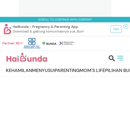
SCROLL TO CONTINUE WITH CONTENT
HaiBunda - Pregnancy & Parenting App
Get
Download & gabung komunitasnya yuk, Bun!
Partner RS
KEHAMILAN
MENYUSUI
PARENTING
MOM'S LIFE
PILIHAN B