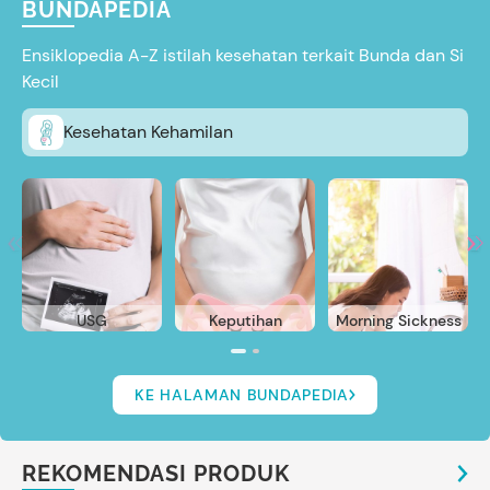
BUNDAPEDIA
Ensiklopedia A-Z istilah kesehatan terkait Bunda dan Si
Kecil
Kesehatan Kehamilan
USG
Keputihan
Morning Sickness
KE HALAMAN BUNDAPEDIA
REKOMENDASI PRODUK