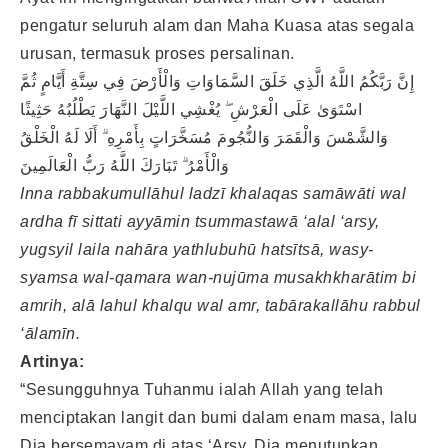
pengatur seluruh alam dan Maha Kuasa atas segala
urusan, termasuk proses persalinan.
إِنَّ رَبَّكُمُ اللَّهُ الَّذِي خَلَقَ السَّمَاوَاتِ وَالْأَرْضَ فِي سِتَّةِ أَيَّامٍ ثُمَّ
اسْتَوَىٰ عَلَى الْعَرْشِ ۖ يُغْشِي اللَّيْلَ النَّهَارَ يَطْلُبُهُ حَثِيثًا
وَالشَّمْسَ وَالْقَمَرَ وَالنُّجُومَ مُسَخَّرَاتٍ بِأَمْرِهِ ۗ أَلَا لَهُ الْخَلْقُ
وَالْأَمْرُ ۗ تَبَارَكَ اللَّهُ رَبُّ الْعَالَمِينَ
Inna rabbakumullāhul ladzī khalaqas samāwāti wal
ardha fī sittati ayyāmin tsummastawā ‘alal ‘arsy,
yugsyil laila nahāra yathlubuhū hatsītsā, wasy-
syamsa wal-qamara wan-nujūma musakhkharātim bi
amrih, alā lahul khalqu wal amr, tabārakallāhu rabbul
‘ālamīn.
Artinya:
“Sesungguhnya Tuhanmu ialah Allah yang telah
menciptakan langit dan bumi dalam enam masa, lalu
Dia bersemayam di atas ‘Arsy. Dia menutupkan