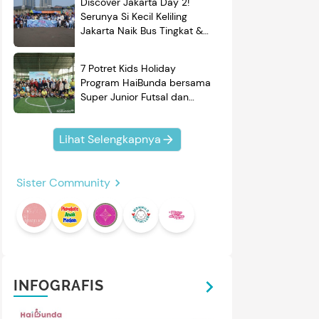
Discover Jakarta Day 2!
Serunya Si Kecil Keliling
Jakarta Naik Bus Tingkat &
Belajar Sejarah
7 Potret Kids Holiday
Program HaiBunda bersama
Super Junior Futsal dan
BRAND'S, Si Kecil & Ayah
Kompak Banget!
Lihat Selengkapnya
Sister Community
INFOGRAFIS