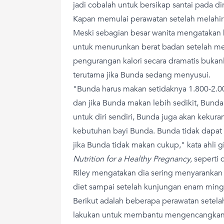
jadi cobalah untuk bersikap santai pada dir
Kapan memulai perawatan setelah melahi
Meski sebagian besar wanita mengatakan b
untuk menurunkan berat badan setelah mel
pengurangan kalori secara dramatis bukanl
terutama jika Bunda sedang menyusui.
"Bunda harus makan setidaknya 1.800-2.000
dan jika Bunda makan lebih sedikit, Bund
untuk diri sendiri, Bunda juga akan keku
kebutuhan bayi Bunda. Bunda tidak dapat 
jika Bunda tidak makan cukup," kata ahli g
Nutrition for a Healthy Pregnancy,
seperti 
Riley mengatakan dia sering menyarankan 
diet sampai setelah kunjungan enam min
Berikut adalah beberapa perawatan setel
lakukan untuk membantu mengencangkan k