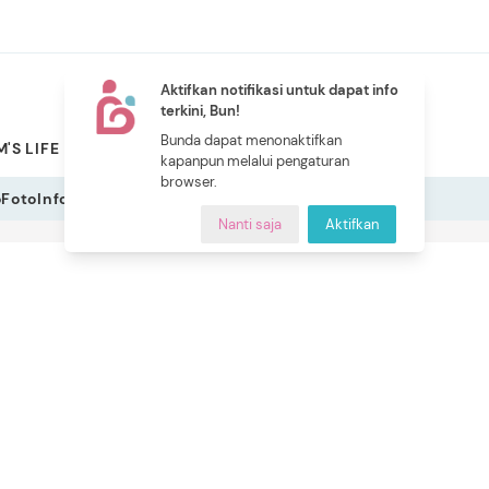
Aktifkan notifikasi untuk dapat info
terkini, Bun!
NEW
Bunda dapat menonaktifkan
'S LIFE
PILIHAN BUNDA
CERITA BUNDA
INDEKS
kapanpun melalui pengaturan
browser.
o
Foto
Infografis
Nanti saja
Aktifkan