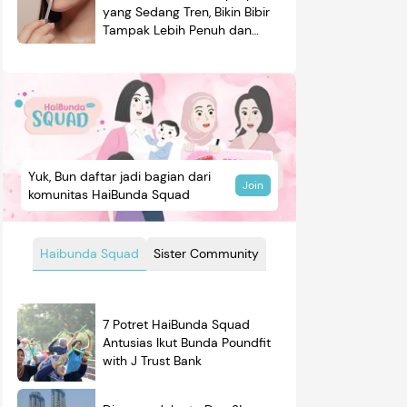
yang Sedang Tren, Bikin Bibir
Tampak Lebih Penuh dan
Berkilau
Yuk, Bun daftar jadi bagian dari
Join
komunitas HaiBunda Squad
Haibunda Squad
Sister Community
7 Potret HaiBunda Squad
Antusias Ikut Bunda Poundfit
with J Trust Bank