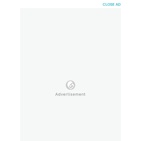
HaiBunda
CLOSE AD