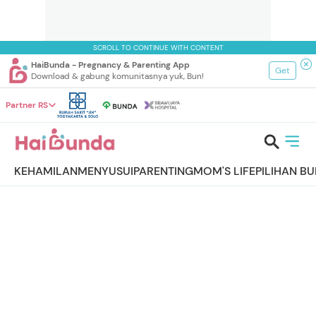
SCROLL TO CONTINUE WITH CONTENT
HaiBunda - Pregnancy & Parenting App
Get
Download & gabung komunitasnya yuk, Bun!
Partner RS
KEHAMILAN
MENYUSUI
PARENTING
MOM'S LIFE
PILIHAN B