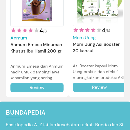
4
4
/
14
/
6
Mom Uung
Anmum
Mom Uung Asi Booster
Anmum Emesa Minuman
30 kapsul
Khusus Ibu Hamil 200 gr
Asi Booster kapsul Mom
Anmum Emesa dari Anmum
Uung praktis dan efektif
hadir untuk dampingi awal
meningkatkan produksi ASI
kehamilan yang sering
Bunda untuk Si Kecil. Simak
diiringi dengan mual dan
Review
Review
review lengkapnya di sini.
muntah. Simak reviewnya di
sini.
BUNDAPEDIA
Ensiklopedia A-Z istilah kesehatan terkait Bunda dan Si