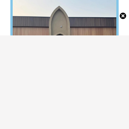
Potret Nikita Willy Ikut Resmikan Masjid di
Kanada Bareng Cindy Fatikasari