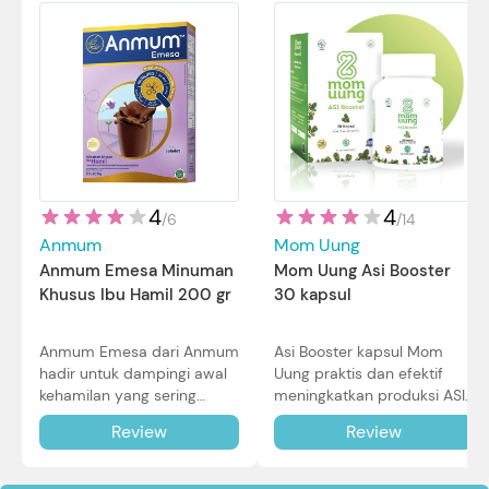
4
4
/
14
/
6
Mom Uung
Anmum
Mom Uung Asi Booster
Anmum Emesa Minuman
30 kapsul
Khusus Ibu Hamil 200 gr
Asi Booster kapsul Mom
Anmum Emesa dari Anmum
Uung praktis dan efektif
hadir untuk dampingi awal
meningkatkan produksi ASI
kehamilan yang sering
Bunda untuk Si Kecil. Simak
diiringi dengan mual dan
Review
Review
review lengkapnya di sini.
muntah. Simak reviewnya di
sini.