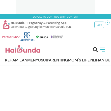
SCROLL TO CONTINUE WITH CONTENT
HaiBunda - Pregnancy & Parenting App
Get
Download & gabung komunitasnya yuk, Bun!
Partner RS
KEHAMILAN
MENYUSUI
PARENTING
MOM'S LIFE
PILIHAN B