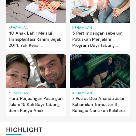
KEHAMILAN
KEHAMILAN
40 Anak Lahir Melalui
5 Pertimbangan sebelum
Transplantasi Rahim Sejak
Putuskan Menjalani
2014, Yuk Kenali
Program Bayi Tabung,
Prosedurnya
Semangat Bun!
KEHAMILAN
KEHAMILAN
Haru, Perjuangan Pasangan
7 Potret Dea Ananda Jalani
Jalani 15 Kali Bayi Tabung
Kehamilan Trimester 3,
demi Punya Anak
Bahagia Nantikan Kelahiran
Baby S
HIGHLIGHT