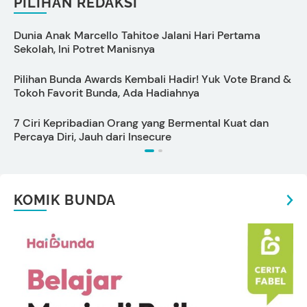
PILIHAN REDAKSI
Dunia Anak Marcello Tahitoe Jalani Hari Pertama
P
Sekolah, Ini Potret Manisnya
B
Pilihan Bunda Awards Kembali Hadir! Yuk Vote Brand &
C
Tokoh Favorit Bunda, Ada Hadiahnya
P
7 Ciri Kepribadian Orang yang Bermental Kuat dan
A
Percaya Diri, Jauh dari Insecure
I
KOMIK BUNDA