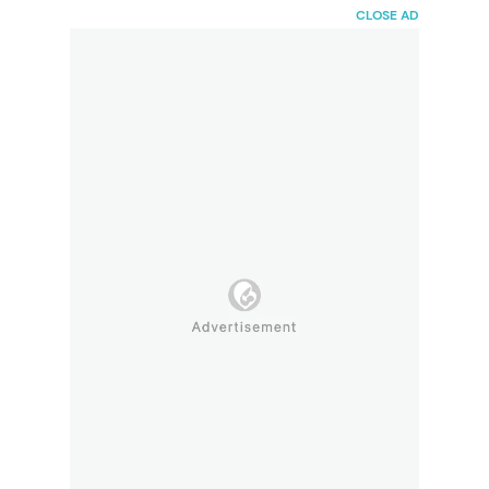
HaiBunda
CLOSE AD