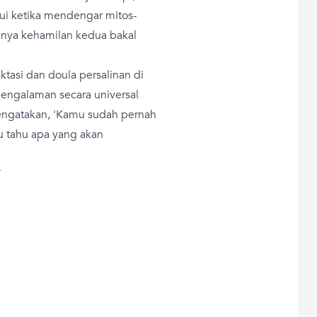
ui ketika mendengar mitos-
tanya kehamilan kedua bakal
ktasi dan doula persalinan di
pengalaman secara universal
engatakan, 'Kamu sudah pernah
u tahu apa yang akan
T