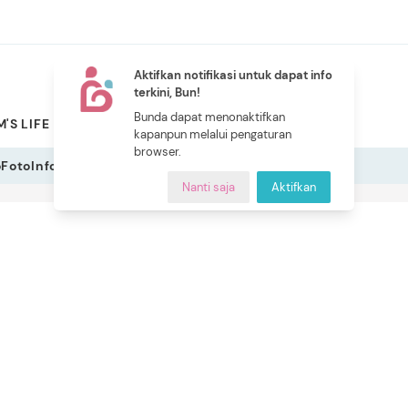
Aktifkan notifikasi untuk dapat info
terkini, Bun!
NEW
Bunda dapat menonaktifkan
'S LIFE
PILIHAN BUNDA
CERITA BUNDA
INDEKS
kapanpun melalui pengaturan
browser.
o
Foto
Infografis
Nanti saja
Aktifkan