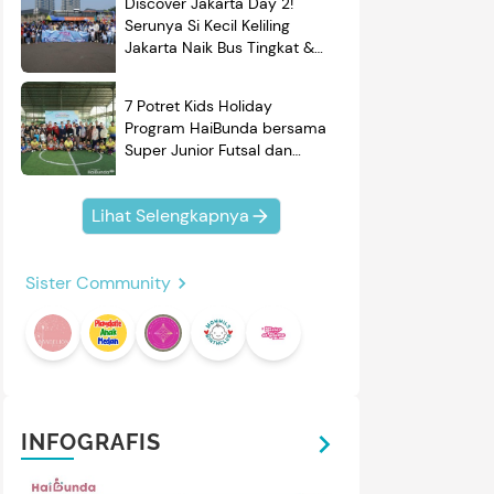
Discover Jakarta Day 2!
Serunya Si Kecil Keliling
Jakarta Naik Bus Tingkat &
Belajar Sejarah
7 Potret Kids Holiday
Program HaiBunda bersama
Super Junior Futsal dan
BRAND'S, Si Kecil & Ayah
Kompak Banget!
Lihat Selengkapnya
Sister Community
INFOGRAFIS