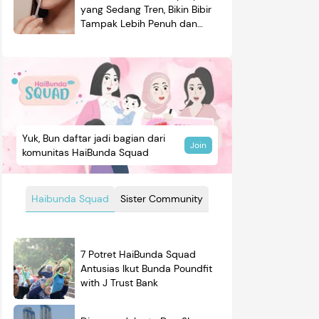
yang Sedang Tren, Bikin Bibir
Tampak Lebih Penuh dan
Berkilau
Yuk, Bun daftar jadi bagian dari
Join
komunitas HaiBunda Squad
Haibunda Squad
Sister Community
7 Potret HaiBunda Squad
Antusias Ikut Bunda Poundfit
with J Trust Bank