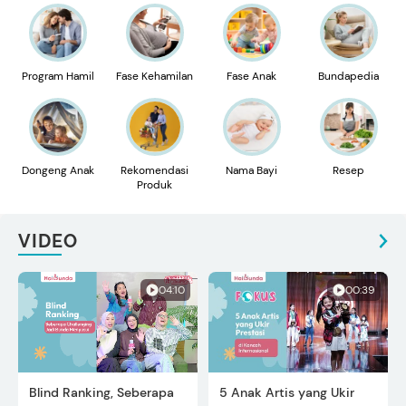
Program Hamil
Fase Kehamilan
Fase Anak
Bundapedia
Dongeng Anak
Rekomendasi
Nama Bayi
Resep
Produk
VIDEO
04:10
00:39
Blind Ranking, Seberapa
5 Anak Artis yang Ukir