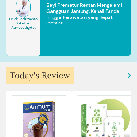
Bayi Prematur Rentan Mengalami
Gangguan Jantung, Kenali Tanda
hingga Perawatan yang Tepat
Dr. dr. Indriwanto
Parenting
Sakidjan
Atmosudigdo,
Sp.JP(K). MARS
Today's Review