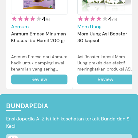
4
4
/
14
/
6
Mom Uung
Anmum
Mom Uung Asi Booster
Anmum Emesa Minuman
30 kapsul
Khusus Ibu Hamil 200 gr
Asi Booster kapsul Mom
Anmum Emesa dari Anmum
Uung praktis dan efektif
hadir untuk dampingi awal
meningkatkan produksi ASI
kehamilan yang sering
Bunda untuk Si Kecil. Simak
diiringi dengan mual dan
Review
Review
review lengkapnya di sini.
muntah. Simak reviewnya di
sini.
BUNDAPEDIA
Ensiklopedia A-Z istilah kesehatan terkait Bunda dan Si
Kecil