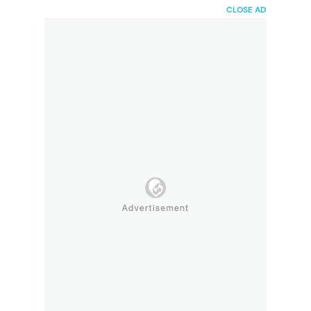
HaiBunda
CLOSE AD