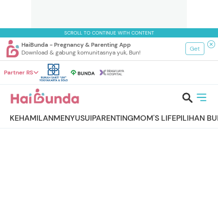
SCROLL TO CONTINUE WITH CONTENT
HaiBunda - Pregnancy & Parenting App
Get
Download & gabung komunitasnya yuk, Bun!
Partner RS
KEHAMILAN
MENYUSUI
PARENTING
MOM'S LIFE
PILIHAN B