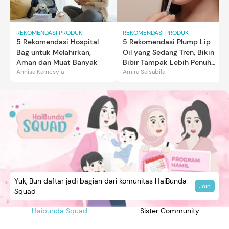
REKOMENDASI PRODUK
REKOMENDASI PRODUK
5 Rekomendasi Hospital
5 Rekomendasi Plump Lip
Bag untuk Melahirkan,
Oil yang Sedang Tren, Bikin
Aman dan Muat Banyak
Bibir Tampak Lebih Penuh
Annisa Karnesyia
Amira Salsabila
dan Berkilau
Yuk, Bun daftar jadi bagian dari komunitas HaiBunda
Join
Squad
Haibunda Squad
Sister Community