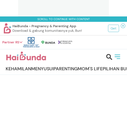
SCROLL TO CONTINUE WITH CONTENT
HaiBunda - Pregnancy & Parenting App
Get
Download & gabung komunitasnya yuk, Bun!
Partner RS
KEHAMILAN
MENYUSUI
PARENTING
MOM'S LIFE
PILIHAN B