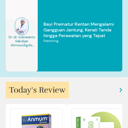
Bayi Prematur Rentan Mengalami
Gangguan Jantung, Kenali Tanda
hingga Perawatan yang Tepat
Dr. dr. Indriwanto
Parenting
Sakidjan
Atmosudigdo,
Sp.JP(K). MARS
Today's Review