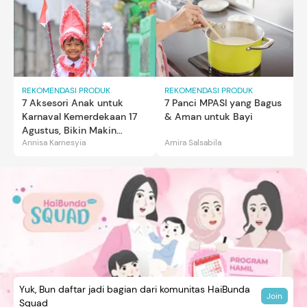
REKOMENDASI PRODUK
REKOMENDASI PRODUK
7 Aksesori Anak untuk
7 Panci MPASI yang Bagus
Karnaval Kemerdekaan 17
& Aman untuk Bayi
Agustus, Bikin Makin
Annisa Karnesyia
Amira Salsabila
Gemas
Yuk, Bun daftar jadi bagian dari komunitas HaiBunda
Join
Squad