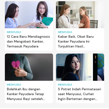
Penyakit
MENYUSUI
MENYUSUI
12 Cara Baru Mendiagnosis
Kabar Baik, Obat Baru
dan Mengobati Kanker,
Kanker Payudara Ini
Termasuk Payudara
Tunjukkan Hasil
Menjanjikan
MENYUSUI
MENYUSUI
Bolehkah Ibu dengan
5 Potret Indah Permatasari
Kanker Payudara Tetap
saat Menyusui, Curhat
Menyusui Bayi setelah
Ingin Berteman dengan
Melahirkan?
Sang Anak Kelak