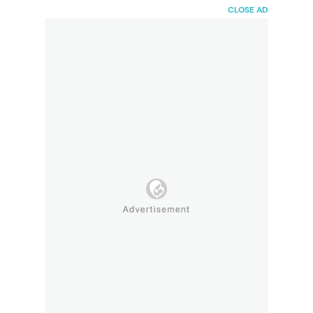
HaiBunda
CLOSE AD