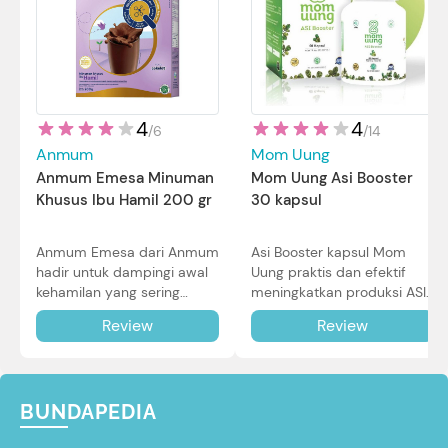
4
4
/
14
/
6
Mom Uung
Anmum
Mom Uung Asi Booster
Anmum Emesa Minuman
30 kapsul
Khusus Ibu Hamil 200 gr
Asi Booster kapsul Mom
Anmum Emesa dari Anmum
Uung praktis dan efektif
hadir untuk dampingi awal
meningkatkan produksi ASI
kehamilan yang sering
Bunda untuk Si Kecil. Simak
diiringi dengan mual dan
Review
Review
review lengkapnya di sini.
muntah. Simak reviewnya di
sini.
BUNDAPEDIA