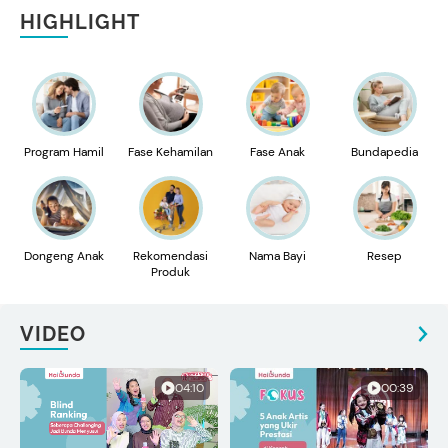
HIGHLIGHT
Program Hamil
Fase Kehamilan
Fase Anak
Bundapedia
Dongeng Anak
Rekomendasi
Nama Bayi
Resep
Produk
VIDEO
04:10
00:39