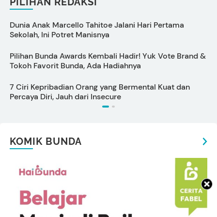
PILIHAN REDAKSI
Dunia Anak Marcello Tahitoe Jalani Hari Pertama
A
Sekolah, Ini Potret Manisnya
I
Pilihan Bunda Awards Kembali Hadir! Yuk Vote Brand &
P
Tokoh Favorit Bunda, Ada Hadiahnya
B
7 Ciri Kepribadian Orang yang Bermental Kuat dan
C
Percaya Diri, Jauh dari Insecure
P
KOMIK BUNDA