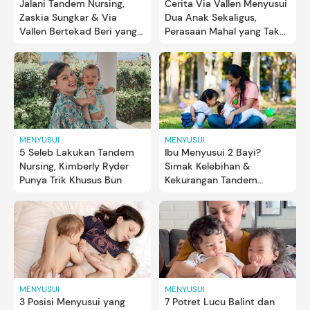
Jalani Tandem Nursing,
Cerita Via Vallen Menyusui
Zaskia Sungkar & Via
Dua Anak Sekaligus,
Vallen Bertekad Beri yang
Perasaan Mahal yang Tak
Terbaik untuk Kedua Anak
Bisa Dibeli dengan Apa Pun
MENYUSUI
MENYUSUI
5 Seleb Lakukan Tandem
Ibu Menyusui 2 Bayi?
Nursing, Kimberly Ryder
Simak Kelebihan &
Punya Trik Khusus Bun
Kekurangan Tandem
Nursing
MENYUSUI
MENYUSUI
3 Posisi Menyusui yang
7 Potret Lucu Balint dan