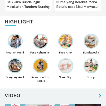
Baik Jika Bunda Ingin
Numa yang Berebut Mona
Melakukan Tandem Nursing
Ratuliu saat Mau Menyusu
HIGHLIGHT
Program Hamil
Fase Kehamilan
Fase Anak
Bundapedia
Dongeng Anak
Rekomendasi
Nama Bayi
Resep
Produk
VIDEO