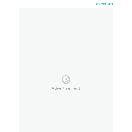
HaiBunda
CLOSE AD