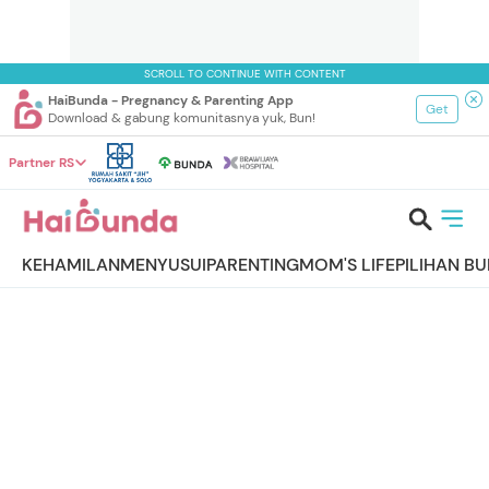
SCROLL TO CONTINUE WITH CONTENT
HaiBunda - Pregnancy & Parenting App
Get
Download & gabung komunitasnya yuk, Bun!
Partner RS
KEHAMILAN
MENYUSUI
PARENTING
MOM'S LIFE
PILIHAN B