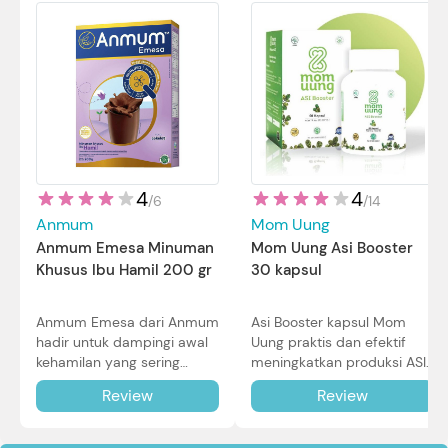
4
4
/
14
/
6
Mom Uung
Anmum
Mom Uung Asi Booster
Anmum Emesa Minuman
30 kapsul
Khusus Ibu Hamil 200 gr
Asi Booster kapsul Mom
Anmum Emesa dari Anmum
Uung praktis dan efektif
hadir untuk dampingi awal
meningkatkan produksi ASI
kehamilan yang sering
Bunda untuk Si Kecil. Simak
diiringi dengan mual dan
Review
Review
review lengkapnya di sini.
muntah. Simak reviewnya di
sini.