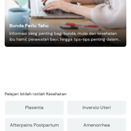
Bunda Perlu Tahu
Informasi yang penting bagi bunda, mulai dari kesehatan
ibu hamil, perawatan bayi, hingga tips-tips penting dalam
mengasuh anak
Pelajari Istilah-istilah Kesehatan
Plasenta
Inversio Uteri
Afterpains Postpartum
Amenorrhea