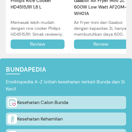
Philips Rice Cooker
Gaabor Air Fryer Mini 2L
HD4515/91 1,8 L
600W Low Watt AF20M-
WH01A
Memasak lebih mudah
Air Fryer mini dari Gaabor
dengan rice cooker Philips
dengan kapasitas 2L hanya
HD4515/91. Simak reviewnya
membutuhkan daya 600W
di sini.
dalam pemakaian. Simak
Review
Review
review selengkapnya di sini.
BUNDAPEDIA
Ensiklopedia A-Z istilah kesehatan terkait Bunda dan Si
Kecil
Kesehatan Calon Bunda
Kesehatan Kehamilan