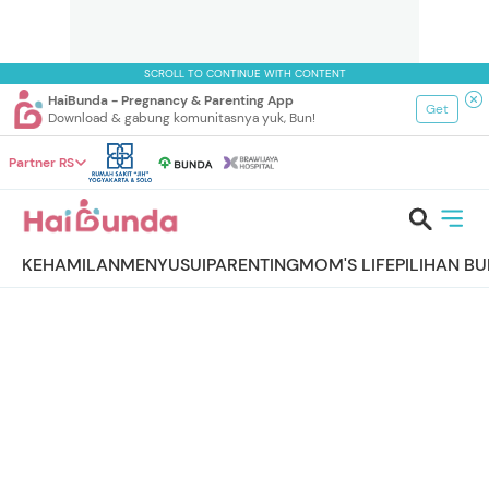
SCROLL TO CONTINUE WITH CONTENT
HaiBunda - Pregnancy & Parenting App
Get
Download & gabung komunitasnya yuk, Bun!
Partner RS
KEHAMILAN
MENYUSUI
PARENTING
MOM'S LIFE
PILIHAN B