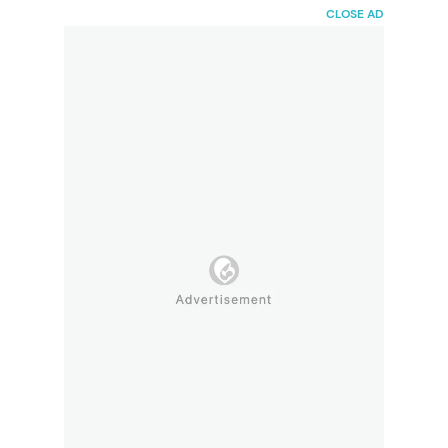
HaiBunda
CLOSE AD