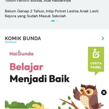
Tokoh Favorit Bunda, Ada Hadiahnya
P
Belum Genap 2 Tahun, Intip Potret Leshia Anak Lesti
Kejora yang Sudah Masuk Sekolah
KOMIK BUNDA