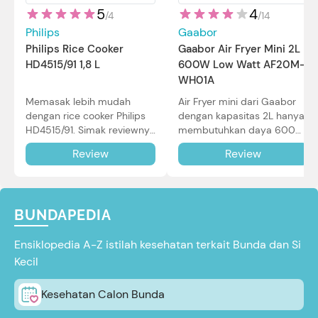
5
4
/
4
/
14
Philips
Gaabor
Philips Rice Cooker
Gaabor Air Fryer Mini 2L
HD4515/91 1,8 L
600W Low Watt AF20M-
WH01A
Memasak lebih mudah
Air Fryer mini dari Gaabor
dengan rice cooker Philips
dengan kapasitas 2L hanya
HD4515/91. Simak reviewnya
membutuhkan daya 600W
di sini.
dalam pemakaian. Simak
Review
Review
review selengkapnya di sini.
BUNDAPEDIA
Ensiklopedia A-Z istilah kesehatan terkait Bunda dan Si
Kecil
Kesehatan Calon Bunda