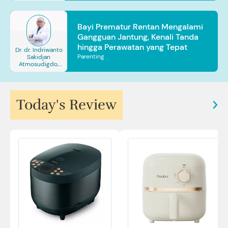
Bayi Prematur Rentan Mengalami
Gangguan Jantung, Kenali Tanda
hingga Perawatan yang Tepat
Dr. dr. Indriwanto
Parenting
Sakidjan
Atmosudigdo,
Sp.JP(K). MARS
Today's Review