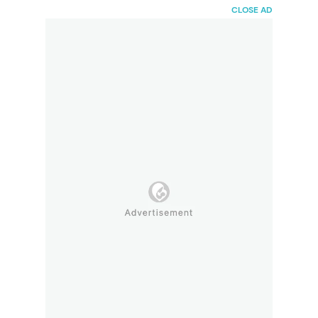
HaiBunda
CLOSE AD