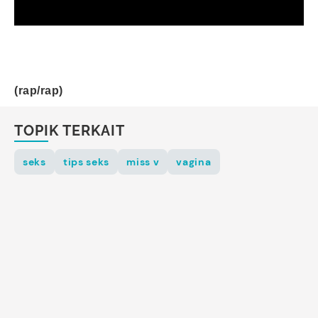
(rap/rap)
TOPIK TERKAIT
seks
tips seks
miss v
vagina