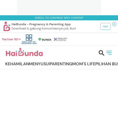
SCROLL TO CONTINUE WITH CONTENT
HaiBunda - Pregnancy & Parenting App
Get
Download & gabung komunitasnya yuk, Bun!
Partner RS
KEHAMILAN
MENYUSUI
PARENTING
MOM'S LIFE
PILIHAN B