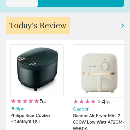
Today's Review
5
4
/
4
/
14
Philips
Gaabor
Philips Rice Cooker
Gaabor Air Fryer Mini 2L
HD4515/91 1,8 L
600W Low Watt AF20M-
WH01A