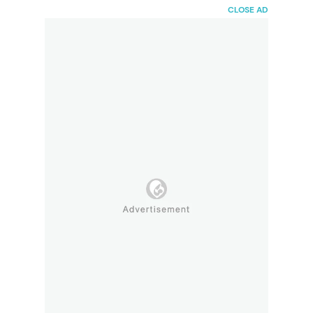
HaiBunda
CLOSE AD