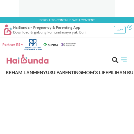
SCROLL TO CONTINUE WITH CONTENT
HaiBunda - Pregnancy & Parenting App
Get
Download & gabung komunitasnya yuk, Bun!
Partner RS
KEHAMILAN
MENYUSUI
PARENTING
MOM'S LIFE
PILIHAN B