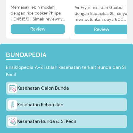
Memasak lebih mudah
Air Fryer mini dari Gaabor
dengan rice cooker Philips
dengan kapasitas 2L hanya
HD4515/91. Simak reviewnya
membutuhkan daya 600W
di sini.
dalam pemakaian. Simak
Review
Review
review selengkapnya di sini.
BUNDAPEDIA
Ensiklopedia A-Z istilah kesehatan terkait Bunda dan Si
Kecil
Kesehatan Calon Bunda
Kesehatan Kehamilan
Kesehatan Bunda & Si Kecil