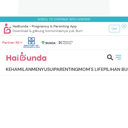
SCROLL TO CONTINUE WITH CONTENT
HaiBunda - Pregnancy & Parenting App
Get
Download & gabung komunitasnya yuk, Bun!
Partner RS
KEHAMILAN
MENYUSUI
PARENTING
MOM'S LIFE
PILIHAN B