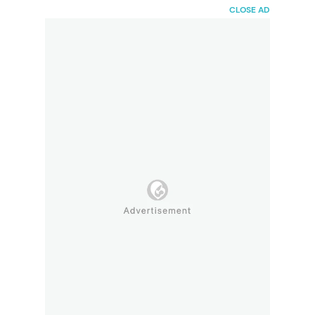
HaiBunda
CLOSE AD