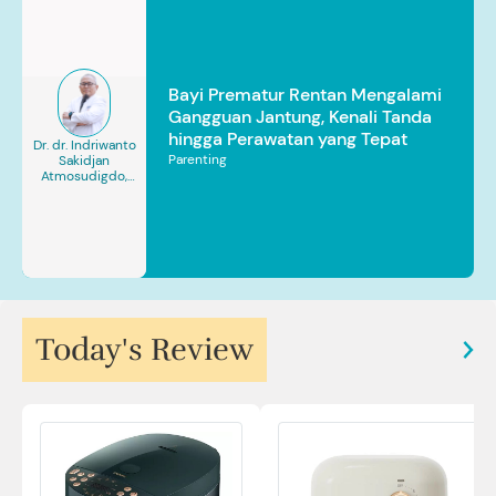
Bayi Prematur Rentan Mengalami
Gangguan Jantung, Kenali Tanda
hingga Perawatan yang Tepat
Dr. dr. Indriwanto
Parenting
Sakidjan
Atmosudigdo,
Sp.JP(K). MARS
Today's Review