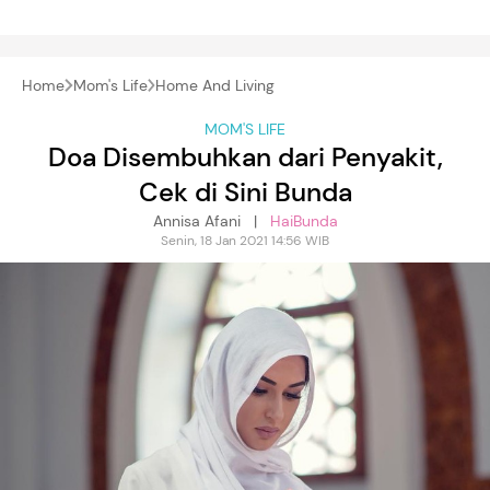
Home
Mom's Life
Home And Living
MOM'S LIFE
Doa Disembuhkan dari Penyakit,
Cek di Sini Bunda
Annisa Afani |
HaiBunda
Senin, 18 Jan 2021 14:56 WIB