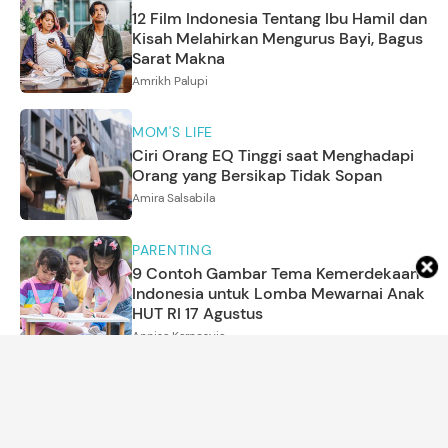
12 Film Indonesia Tentang Ibu Hamil dan
Kisah Melahirkan Mengurus Bayi, Bagus
Sarat Makna
Amrikh Palupi
MOM'S LIFE
Ciri Orang EQ Tinggi saat Menghadapi
Orang yang Bersikap Tidak Sopan
Amira Salsabila
PARENTING
9 Contoh Gambar Tema Kemerdekaan
Indonesia untuk Lomba Mewarnai Anak
HUT RI 17 Agustus
Annisa Karnesyia
MOM'S LIFE
Tren 3-Color Rule untuk Diet Viral di
TikTok, Benarkah Bisa Bantu Turunkan
Berat Badan?