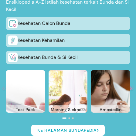
Ensiklopedia A-Z istilah kesehatan terkait Bunda dan Si
Kecil
Kesehatan Calon Bunda
Kesehatan Kehamilan
Kesehatan Bunda & Si Kecil
Test Pack
Morning Sickness
Amoxicillin
KE HALAMAN BUNDAPEDIA