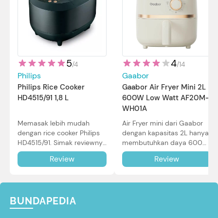
5
4
/
4
/
14
Philips
Gaabor
Philips Rice Cooker
Gaabor Air Fryer Mini 2L
HD4515/91 1,8 L
600W Low Watt AF20M-
WH01A
Memasak lebih mudah
Air Fryer mini dari Gaabor
dengan rice cooker Philips
dengan kapasitas 2L hanya
HD4515/91. Simak reviewnya
membutuhkan daya 600W
di sini.
dalam pemakaian. Simak
Review
Review
review selengkapnya di sini.
BUNDAPEDIA