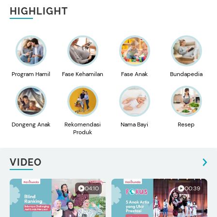
HIGHLIGHT
Program Hamil
Fase Kehamilan
Fase Anak
Bundapedia
Dongeng Anak
Rekomendasi
Nama Bayi
Resep
Produk
VIDEO
04:10
00:39