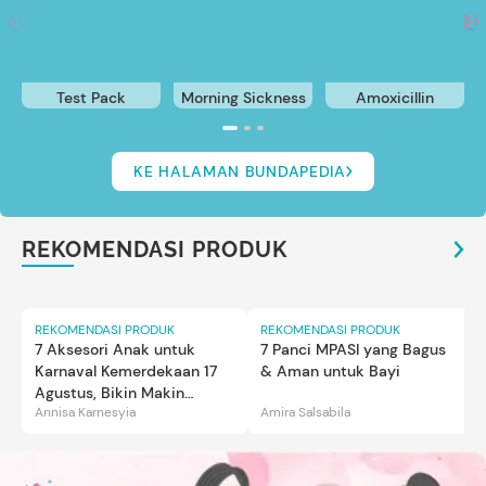
Test Pack
Morning Sickness
Amoxicillin
KE HALAMAN BUNDAPEDIA
REKOMENDASI PRODUK
REKOMENDASI PRODUK
REKOMENDASI PRODUK
7 Aksesori Anak untuk
7 Panci MPASI yang Bagus
Karnaval Kemerdekaan 17
& Aman untuk Bayi
Agustus, Bikin Makin
Annisa Karnesyia
Amira Salsabila
Gemas