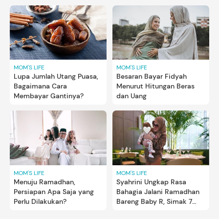
MOM'S LIFE
MOM'S LIFE
Lupa Jumlah Utang Puasa,
Besaran Bayar Fidyah
Bagaimana Cara
Menurut Hitungan Beras
Membayar Gantinya?
dan Uang
MOM'S LIFE
MOM'S LIFE
Menuju Ramadhan,
Syahrini Ungkap Rasa
Persiapan Apa Saja yang
Bahagia Jalani Ramadhan
Perlu Dilakukan?
Bareng Baby R, Simak 7
Momen Manisnya