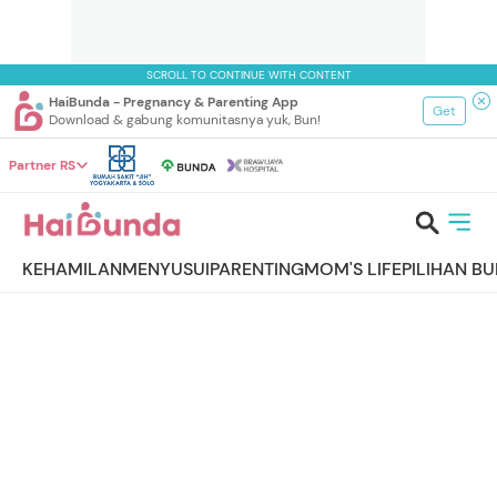
SCROLL TO CONTINUE WITH CONTENT
HaiBunda - Pregnancy & Parenting App
Get
Download & gabung komunitasnya yuk, Bun!
Partner RS
KEHAMILAN
MENYUSUI
PARENTING
MOM'S LIFE
PILIHAN B