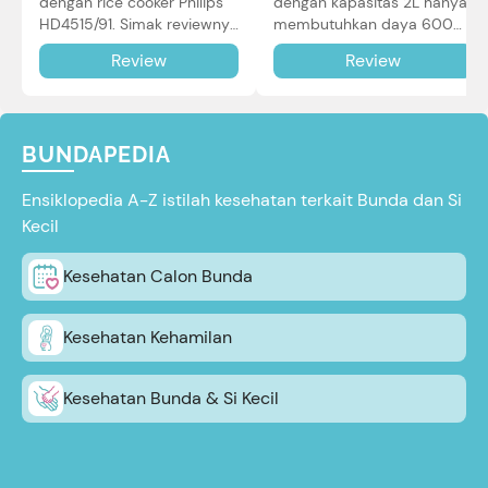
dengan rice cooker Philips
dengan kapasitas 2L hanya
HD4515/91. Simak reviewnya
membutuhkan daya 600W
di sini.
dalam pemakaian. Simak
Review
Review
review selengkapnya di sini.
BUNDAPEDIA
Ensiklopedia A-Z istilah kesehatan terkait Bunda dan Si
Kecil
Kesehatan Calon Bunda
Kesehatan Kehamilan
Kesehatan Bunda & Si Kecil