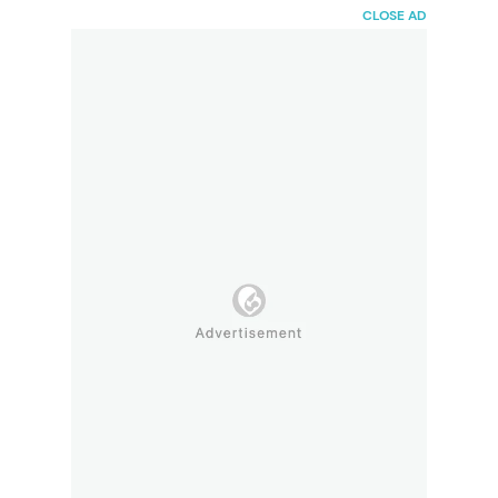
HaiBunda
CLOSE AD