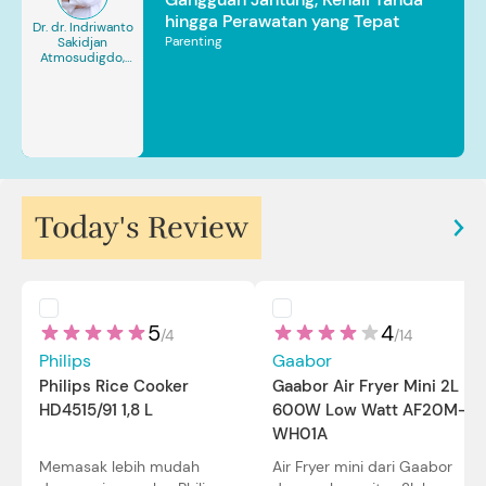
hingga Perawatan yang Tepat
Dr. dr. Indriwanto
Parenting
Sakidjan
Atmosudigdo,
Sp.JP(K). MARS
Today's Review
5
4
/
4
/
14
Philips
Gaabor
Philips Rice Cooker
Gaabor Air Fryer Mini 2L
HD4515/91 1,8 L
600W Low Watt AF20M-
WH01A
Memasak lebih mudah
Air Fryer mini dari Gaabor