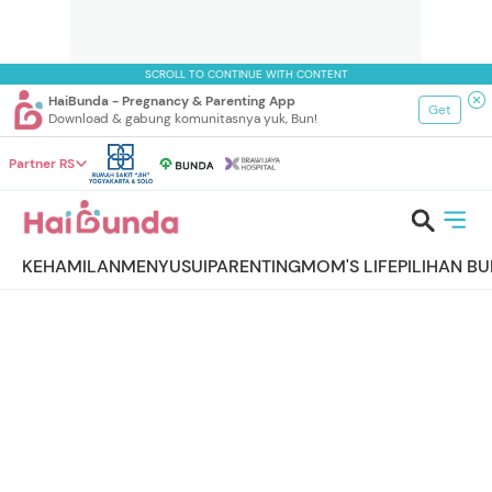
SCROLL TO CONTINUE WITH CONTENT
HaiBunda - Pregnancy & Parenting App
Get
Download & gabung komunitasnya yuk, Bun!
Partner RS
KEHAMILAN
MENYUSUI
PARENTING
MOM'S LIFE
PILIHAN B