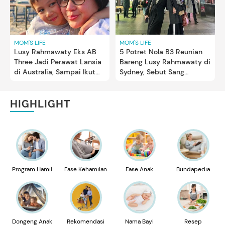
MOM'S LIFE
MOM'S LIFE
5 Potret Nola B3 Reunian
Lusy Rahmawaty Eks AB
Bareng Lusy Rahmawaty di
Three Jadi Perawat Lansia
Sydney, Sebut Sang
di Australia, Sampai Ikut
Sahabat Tak Main Medsos
Kursus
HIGHLIGHT
Program Hamil
Fase Kehamilan
Fase Anak
Bundapedia
Dongeng Anak
Rekomendasi
Nama Bayi
Resep