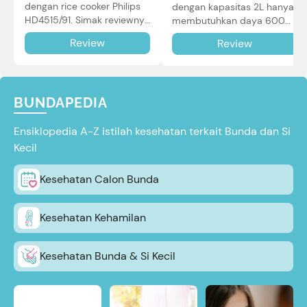
dengan rice cooker Philips
dengan kapasitas 2L hanya
HD4515/91. Simak reviewnya
membutuhkan daya 600W
di sini.
dalam pemakaian. Simak
Review
Review
review selengkapnya di sini.
BUNDAPEDIA
Ensiklopedia A-Z istilah kesehatan terkait Bunda dan Si
Kecil
Kesehatan Calon Bunda
Kesehatan Kehamilan
Kesehatan Bunda & Si Kecil