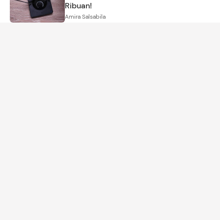
Ribuan!
Amira Salsabila
KEHAMILAN
Tak Semudah para Artis, Ini Realitas
Menjalani IVF di Usia 40 Tahunan
Dwi Indah Nurcahyani
PARENTING
5
Foto
Potret Gemas Arash Anak Aaliyah
Massaid Diajak Liburan ke Pantai di
Sumba
Annisa Karnesyia
MOM'S LIFE
Bolehkah Istri Menambahkan Nama
Suami setelah Menikah Menurut Islam?
Arina Yulistara