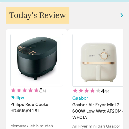
Today's Review
5
4
/
4
/
14
Philips
Gaabor
Philips Rice Cooker
Gaabor Air Fryer Mini 2L
HD4515/91 1,8 L
600W Low Watt AF20M-
WH01A
Memasak lebih mudah
Air Fryer mini dari Gaabor