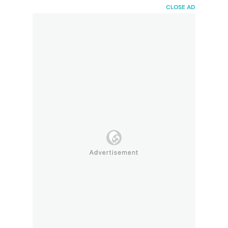
HaiBunda
CLOSE AD