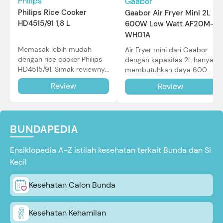
Philips
Gaabor
Philips Rice Cooker
Gaabor Air Fryer Mini 2L
HD4515/91 1,8 L
600W Low Watt AF20M-
WH01A
Memasak lebih mudah
Air Fryer mini dari Gaabor
dengan rice cooker Philips
dengan kapasitas 2L hanya
HD4515/91. Simak reviewnya
membutuhkan daya 600W
di sini.
dalam pemakaian. Simak
Review
Review
review selengkapnya di sini.
BUNDAPEDIA
Ensiklopedia A-Z istilah kesehatan terkait Bunda dan Si
Kecil
Kesehatan Calon Bunda
Kesehatan Kehamilan