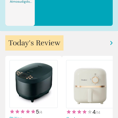
Atmosudigdo,
Sp.JP(K). MARS
Today's Review
5
4
/
4
/
14