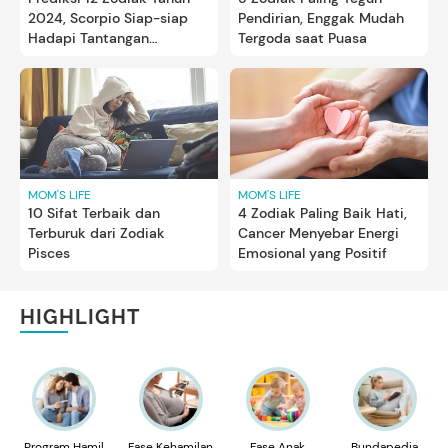
2024, Scorpio Siap-siap
Pendirian, Enggak Mudah
Hadapi Tantangan
Tergoda saat Puasa
Pernikahan!
MOM'S LIFE
MOM'S LIFE
10 Sifat Terbaik dan
4 Zodiak Paling Baik Hati,
Terburuk dari Zodiak
Cancer Menyebar Energi
Pisces
Emosional yang Positif
HIGHLIGHT
Program Hamil
Fase Kehamilan
Fase Anak
Bundapedia