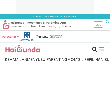
SCROLL TO CONTINUE WITH CONTENT
HaiBunda - Pregnancy & Parenting App
Get
Download & gabung komunitasnya yuk, Bun!
Partner RS
KEHAMILAN
MENYUSUI
PARENTING
MOM'S LIFE
PILIHAN B