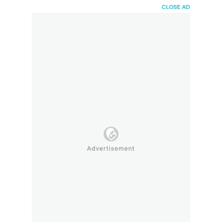
HaiBunda
CLOSE AD