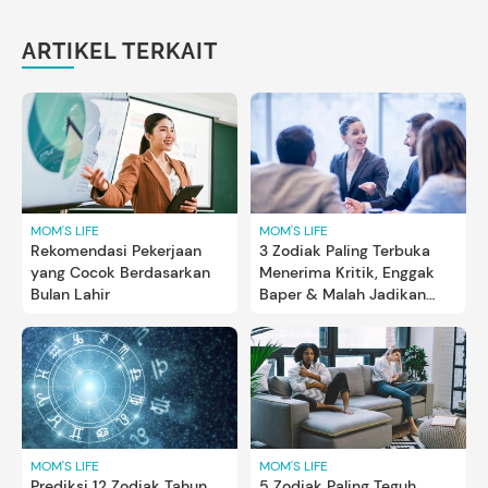
ARTIKEL TERKAIT
MOM'S LIFE
MOM'S LIFE
Rekomendasi Pekerjaan
3 Zodiak Paling Terbuka
yang Cocok Berdasarkan
Menerima Kritik, Enggak
Bulan Lahir
Baper & Malah Jadikan
Motivasi
MOM'S LIFE
MOM'S LIFE
Prediksi 12 Zodiak Tahun
5 Zodiak Paling Teguh