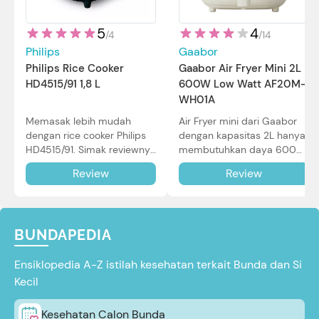
5
4
/
4
/
14
Philips
Gaabor
Philips Rice Cooker
Gaabor Air Fryer Mini 2L
HD4515/91 1,8 L
600W Low Watt AF20M-
WH01A
Memasak lebih mudah
Air Fryer mini dari Gaabor
dengan rice cooker Philips
dengan kapasitas 2L hanya
HD4515/91. Simak reviewnya
membutuhkan daya 600W
di sini.
dalam pemakaian. Simak
Review
Review
review selengkapnya di sini.
BUNDAPEDIA
Ensiklopedia A-Z istilah kesehatan terkait Bunda dan Si
Kecil
Kesehatan Calon Bunda