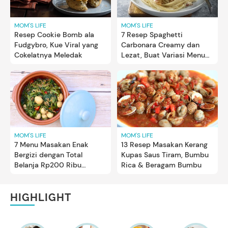
MOM'S LIFE
MOM'S LIFE
Resep Cookie Bomb ala
7 Resep Spaghetti
Fudgybro, Kue Viral yang
Carbonara Creamy dan
Cokelatnya Meledak
Lezat, Buat Variasi Menu
Masakan di Rumah
MOM'S LIFE
MOM'S LIFE
7 Menu Masakan Enak
13 Resep Masakan Kerang
Bergizi dengan Total
Kupas Saus Tiram, Bumbu
Belanja Rp200 Ribu
Rica & Beragam Bumbu
Seminggu
HIGHLIGHT