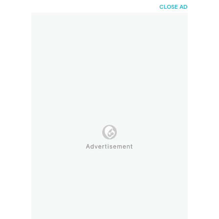
HaiBunda
CLOSE AD