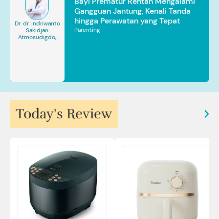
Bayi Prematur Rentan Mengalami
Gangguan Jantung, Kenali Tanda
hingga Perawatan yang Tepat
Dr. dr. Indriwanto
Parenting
Sakidjan
Atmosudigdo,
Sp.JP(K). MARS
Today's Review