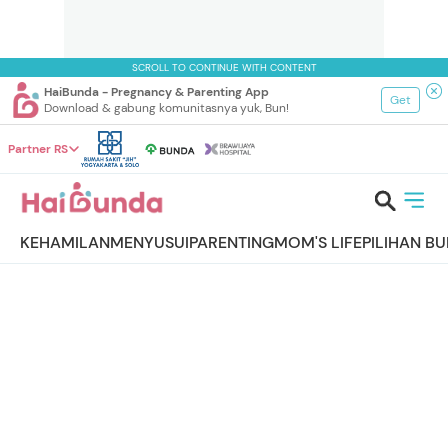
SCROLL TO CONTINUE WITH CONTENT
HaiBunda - Pregnancy & Parenting App
Get
Download & gabung komunitasnya yuk, Bun!
Partner RS
KEHAMILAN
MENYUSUI
PARENTING
MOM'S LIFE
PILIHAN B