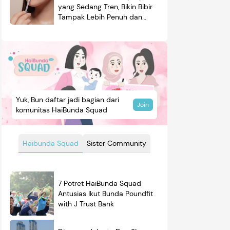
yang Sedang Tren, Bikin Bibir
Tampak Lebih Penuh dan
Berkilau
Yuk, Bun daftar jadi bagian dari
Join
komunitas HaiBunda Squad
Haibunda Squad
Sister Community
7 Potret HaiBunda Squad
Antusias Ikut Bunda Poundfit
with J Trust Bank