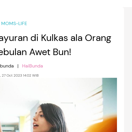
MOMS-LIFE
yuran di Kulkas ala Orang
ebulan Awet Bun!
aibunda |
HaiBunda
, 27 Oct 2023 14:02 WIB