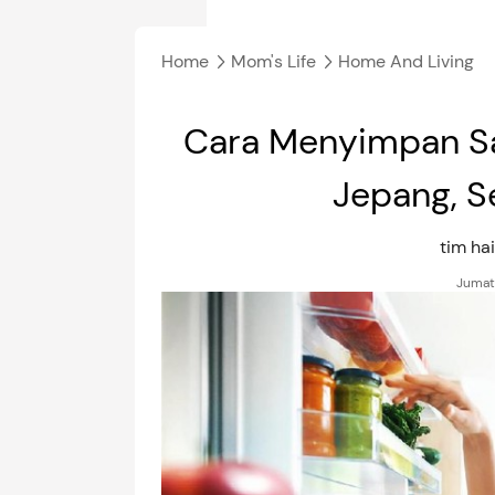
Home
Mom's Life
Home And Living
Cara Menyimpan Sa
Jepang, S
tim h
Jumat