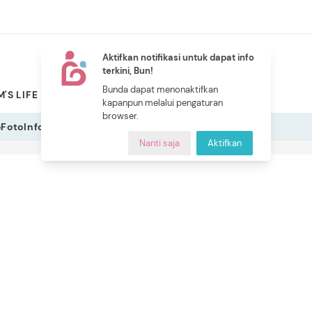
Aktifkan notifikasi untuk dapat info
terkini, Bun!
NEW
Bunda dapat menonaktifkan
'S LIFE
PILIHAN BUNDA
CERITA BUNDA
INDEKS
kapanpun melalui pengaturan
browser.
o
Foto
Infografis
Nanti saja
Aktifkan