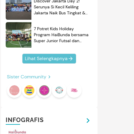
Discover Jakarta Day 2!
Serunya Si Kecil Keliling
Jakarta Naik Bus Tingkat &
Belajar Sejarah
7 Potret Kids Holiday
Program HaiBunda bersama
Super Junior Futsal dan
BRAND'S, Si Kecil & Ayah
Kompak Banget!
Lihat Selengkapnya
Sister Community
INFOGRAFIS