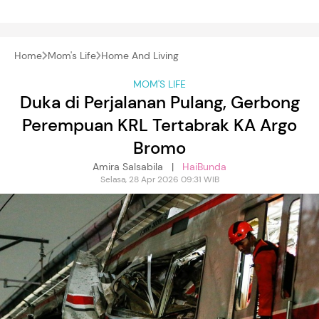
Home
Mom's Life
Home And Living
MOM'S LIFE
Duka di Perjalanan Pulang, Gerbong
Perempuan KRL Tertabrak KA Argo
Bromo
Amira Salsabila |
HaiBunda
Selasa, 28 Apr 2026 09:31 WIB