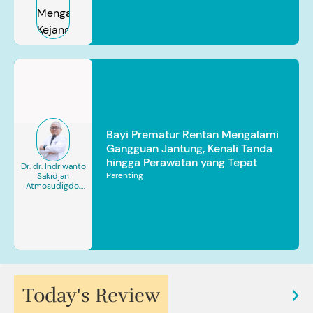
Bayi Prematur Rentan Mengalami
Gangguan Jantung, Kenali Tanda
hingga Perawatan yang Tepat
Dr. dr. Indriwanto
Parenting
Sakidjan
Atmosudigdo,
Sp.JP(K). MARS
Today's Review