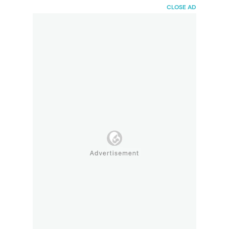
HaiBunda
CLOSE AD