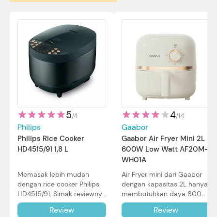
5
4
/
4
/
14
Philips
Gaabor
Philips Rice Cooker
Gaabor Air Fryer Mini 2L
HD4515/91 1,8 L
600W Low Watt AF20M-
WH01A
Memasak lebih mudah
Air Fryer mini dari Gaabor
dengan rice cooker Philips
dengan kapasitas 2L hanya
HD4515/91. Simak reviewnya
membutuhkan daya 600W
di sini.
dalam pemakaian. Simak
Review
Review
review selengkapnya di sini.