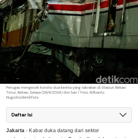
Petugas mengecek kondisi dua kereta yang tabrakan di Stasiun Bekasi
Timur, Bekasi, Selasa (28/4/2026) dini hari / Foto: Rifkianto
Nugroho/detikFoto
Daftar Isi
Jakarta
-
Kabar duka datang dari sektor