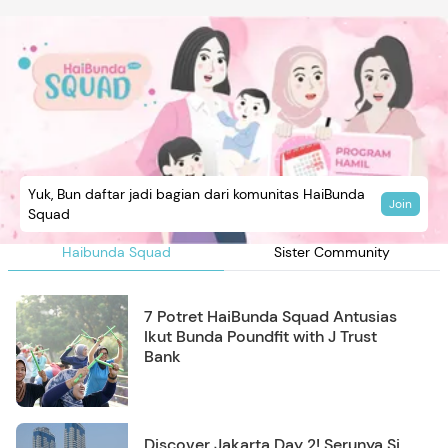
Yuk, Bun daftar jadi bagian dari komunitas HaiBunda
Join
Squad
Haibunda Squad
Sister Community
7 Potret HaiBunda Squad Antusias
Ikut Bunda Poundfit with J Trust
Bank
Discover Jakarta Day 2! Serunya Si