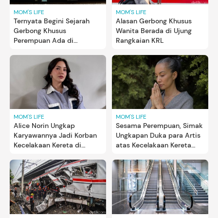
MOM'S LIFE
MOM'S LIFE
Ternyata Begini Sejarah
Alasan Gerbong Khusus
Gerbong Khusus
Wanita Berada di Ujung
Perempuan Ada di
Rangkaian KRL
Indonesia
MOM'S LIFE
MOM'S LIFE
Alice Norin Ungkap
Sesama Perempuan, Simak
Karyawannya Jadi Korban
Ungkapan Duka para Artis
Kecelakaan Kereta di
atas Kecelakaan Kereta
Bekasi, Sempat Tergencet
Bekasi
& Terlempar