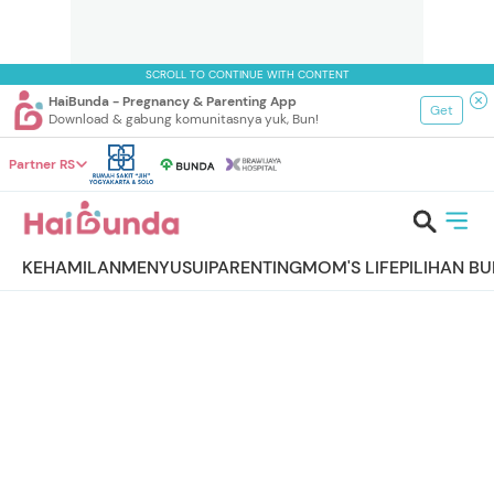
SCROLL TO CONTINUE WITH CONTENT
HaiBunda - Pregnancy & Parenting App
Get
Download & gabung komunitasnya yuk, Bun!
Partner RS
KEHAMILAN
MENYUSUI
PARENTING
MOM'S LIFE
PILIHAN B