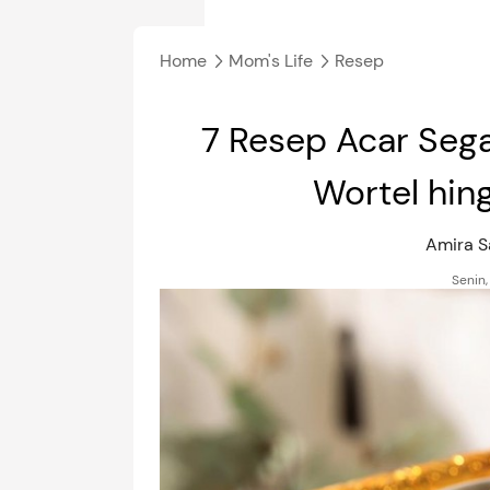
Home
Mom's Life
Resep
7 Resep Acar Sega
Wortel hin
Amira S
Senin