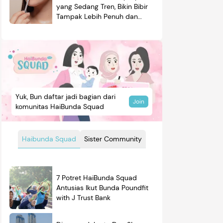
yang Sedang Tren, Bikin Bibir
Tampak Lebih Penuh dan
Berkilau
Yuk, Bun daftar jadi bagian dari
Join
komunitas HaiBunda Squad
Haibunda Squad
Sister Community
7 Potret HaiBunda Squad
Antusias Ikut Bunda Poundfit
with J Trust Bank