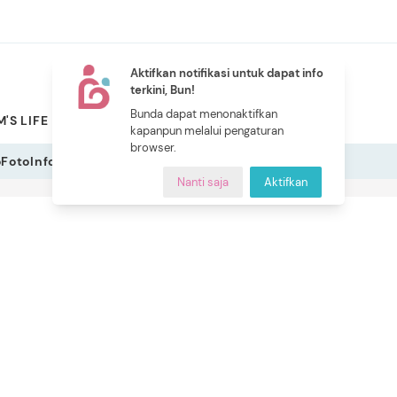
Aktifkan notifikasi untuk dapat info
terkini, Bun!
NEW
Bunda dapat menonaktifkan
'S LIFE
PILIHAN BUNDA
CERITA BUNDA
INDEKS
kapanpun melalui pengaturan
browser.
o
Foto
Infografis
Nanti saja
Aktifkan