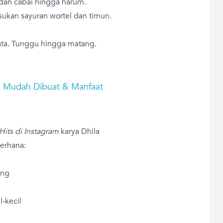
dan cabai hingga harum.
asukan sayuran wortel dan timun.
ta. Tunggu hingga matang.
 Mudah Dibuat & Manfaat
Hits di Instagram
karya Dhila
derhana:
ong
l-kecil