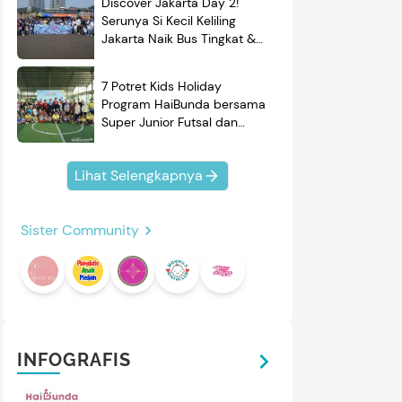
Discover Jakarta Day 2!
Serunya Si Kecil Keliling
Jakarta Naik Bus Tingkat &
Belajar Sejarah
7 Potret Kids Holiday
Program HaiBunda bersama
Super Junior Futsal dan
BRAND'S, Si Kecil & Ayah
Kompak Banget!
Lihat Selengkapnya
Sister Community
INFOGRAFIS