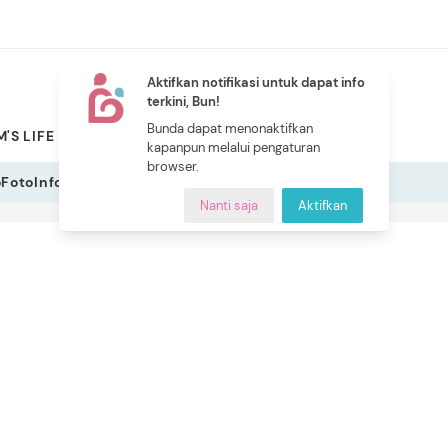
Aktifkan notifikasi untuk dapat info
terkini, Bun!
NEW
Bunda dapat menonaktifkan
'S LIFE
PILIHAN BUNDA
CERITA BUNDA
INDEKS
kapanpun melalui pengaturan
browser.
o
Foto
Infografis
Nanti saja
Aktifkan