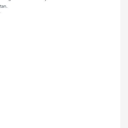
tan.
T