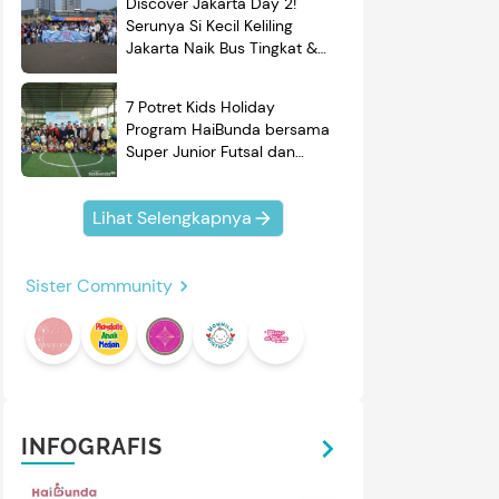
Discover Jakarta Day 2!
Serunya Si Kecil Keliling
Jakarta Naik Bus Tingkat &
Belajar Sejarah
7 Potret Kids Holiday
Program HaiBunda bersama
Super Junior Futsal dan
BRAND'S, Si Kecil & Ayah
Kompak Banget!
Lihat Selengkapnya
Sister Community
INFOGRAFIS