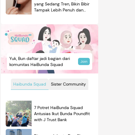
yang Sedang Tren, Bikin Bibir
Tampak Lebih Penuh dan
Berkilau
Yuk, Bun daftar jadi bagian dari
Join
komunitas HaiBunda Squad
Haibunda Squad
Sister Community
7 Potret HaiBunda Squad
Antusias Ikut Bunda Poundfit
with J Trust Bank