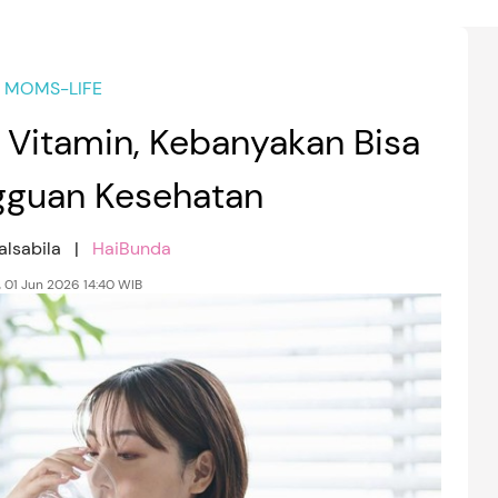
MOMS-LIFE
 Vitamin, Kebanyakan Bisa
gguan Kesehatan
alsabila |
HaiBunda
, 01 Jun 2026 14:40 WIB