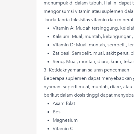
menumpuk di dalam tubuh. Hal ini dapat t
mengonsumsi vitamin atau suplemen dalam
Tanda-tanda toksisitas vitamin dan miner
Vitamin A: Mudah tersinggung, kelelah
Kalsium: Mual, muntah, kebingungan,
Vitamin D: Mual, muntah, sembelit, le
Zat besi: Sembelit, mual, sakit perut,
Seng: Mual, muntah, diare, kram, tek
3. Ketidaknyamanan saluran pencernaan
Beberapa suplemen dapat menyebabkan ge
nyaman, seperti mual, muntah, diare, at
berikut dalam dosis tinggi dapat menyeb
Asam folat
Besi
Magnesium
Vitamin C