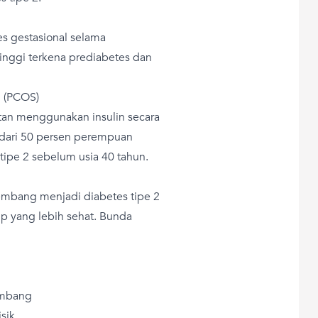
s gestasional selama
tinggi terkena prediabetes dan
n (PCOS)
tan menggunakan insulin secara
bih dari 50 persen perempuan
pe 2 sebelum usia 40 tahun.
embang menjadi diabetes tipe 2
 yang lebih sehat. Bunda
imbang
isik