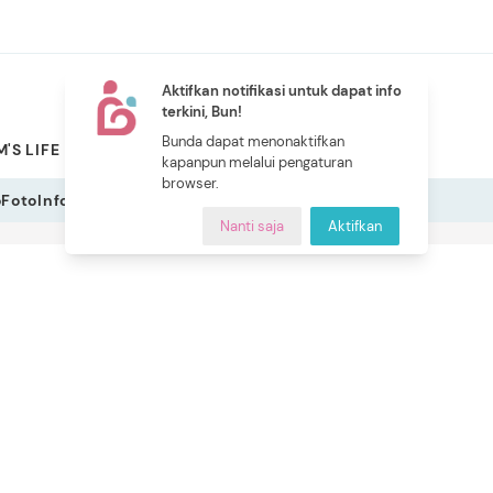
Aktifkan notifikasi untuk dapat info
terkini, Bun!
NEW
Bunda dapat menonaktifkan
'S LIFE
PILIHAN BUNDA
CERITA BUNDA
INDEKS
kapanpun melalui pengaturan
browser.
o
Foto
Infografis
Nanti saja
Aktifkan