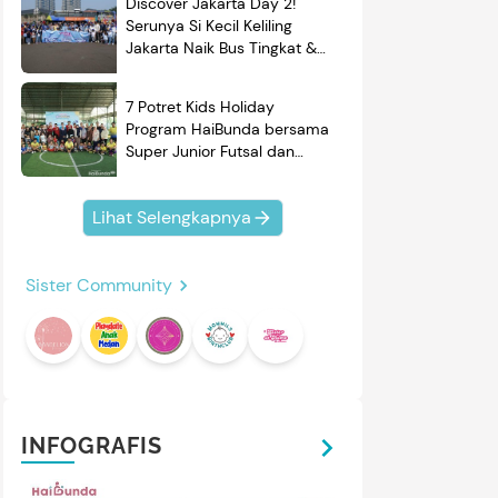
Discover Jakarta Day 2!
Serunya Si Kecil Keliling
Jakarta Naik Bus Tingkat &
Belajar Sejarah
7 Potret Kids Holiday
Program HaiBunda bersama
Super Junior Futsal dan
BRAND'S, Si Kecil & Ayah
Kompak Banget!
Lihat Selengkapnya
Sister Community
INFOGRAFIS