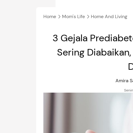
Home
Mom's Life
Home And Living
3 Gejala Prediabe
Sering Diabaikan
D
Amira S
Senin