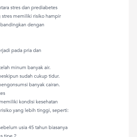
tara stres dan prediabetes
tres memiliki risiko hampir
 dibandingkan dengan
rjadi pada pria dan
telah minum banyak air.
meskipun sudah cukup tidur.
 mengonsumsi banyak cairan.
tes
emiliki kondisi kesehatan
iko yang lebih tinggi, seperti:
belum usia 45 tahun biasanya
s tipe 2.