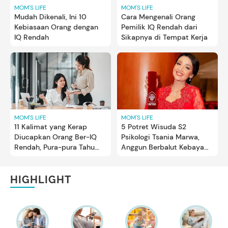
MOM'S LIFE
MOM'S LIFE
Mudah Dikenali, Ini 10
Cara Mengenali Orang
Kebiasaan Orang dengan
Pemilik IQ Rendah dari
IQ Rendah
Sikapnya di Tempat Kerja
MOM'S LIFE
MOM'S LIFE
11 Kalimat yang Kerap
5 Potret Wisuda S2
Diucapkan Orang Ber-IQ
Psikologi Tsania Marwa,
Rendah, Pura-pura Tahu
Anggun Berbalut Kebaya
Segalanya
Merah
HIGHLIGHT