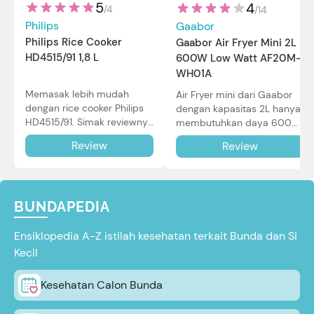
5
4
/
4
/
14
Philips
Gaabor
Philips Rice Cooker
Gaabor Air Fryer Mini 2L
HD4515/91 1,8 L
600W Low Watt AF20M-
WH01A
Memasak lebih mudah
Air Fryer mini dari Gaabor
dengan rice cooker Philips
dengan kapasitas 2L hanya
HD4515/91. Simak reviewnya
membutuhkan daya 600W
di sini.
dalam pemakaian. Simak
Review
Review
review selengkapnya di sini.
BUNDAPEDIA
Ensiklopedia A-Z istilah kesehatan terkait Bunda dan Si
Kecil
Kesehatan Calon Bunda