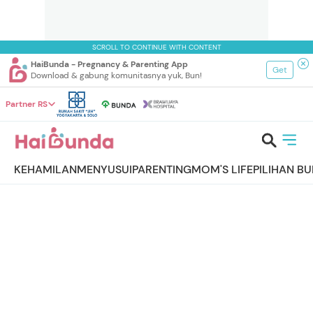
SCROLL TO CONTINUE WITH CONTENT
HaiBunda - Pregnancy & Parenting App
Get
Download & gabung komunitasnya yuk, Bun!
Partner RS
KEHAMILAN
MENYUSUI
PARENTING
MOM'S LIFE
PILIHAN B