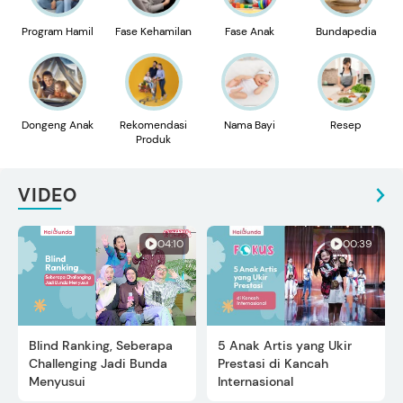
Program Hamil
Fase Kehamilan
Fase Anak
Bundapedia
Dongeng Anak
Rekomendasi
Nama Bayi
Resep
Produk
VIDEO
04:10
00:39
Blind Ranking, Seberapa
5 Anak Artis yang Ukir
Challenging Jadi Bunda
Prestasi di Kancah
Menyusui
Internasional