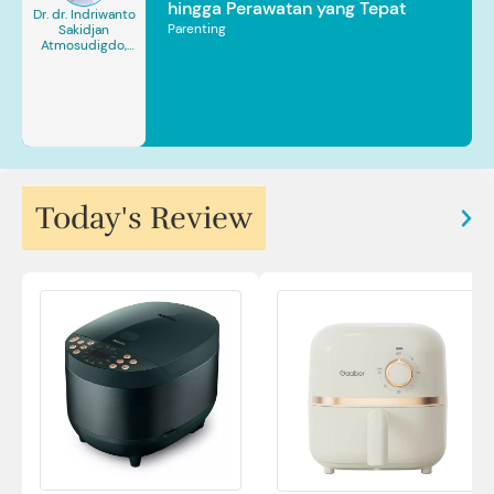
hingga Perawatan yang Tepat
Dr. dr. Indriwanto
Parenting
Sakidjan
Atmosudigdo,
Sp.JP(K). MARS
Today's Review