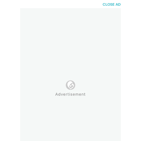
HaiBunda
CLOSE AD