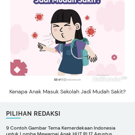
Kenapa Anak Masuk Sekolah Jadi Mudah Sakit?
PILIHAN REDAKSI
9 Contoh Gambar Tema Kemerdekaan Indonesia
C
untuk Lomba Mewarnai Anak HUT RI 17 Agustus
s