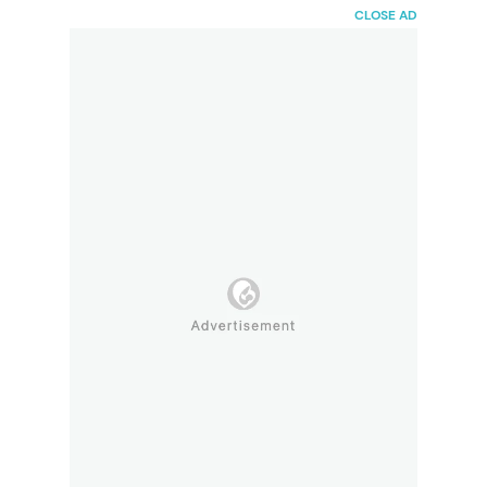
HaiBunda
CLOSE AD