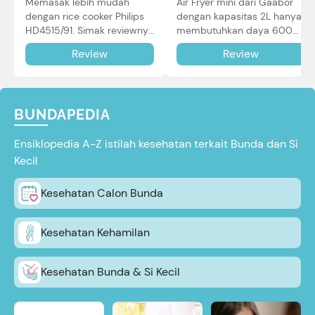
Memasak lebih mudah
Air Fryer mini dari Gaabor
dengan rice cooker Philips
dengan kapasitas 2L hanya
HD4515/91. Simak reviewnya
membutuhkan daya 600W
di sini.
dalam pemakaian. Simak
Review
Review
review selengkapnya di sini.
BUNDAPEDIA
Ensiklopedia A-Z istilah kesehatan terkait Bunda dan Si
Kecil
Kesehatan Calon Bunda
Kesehatan Kehamilan
Kesehatan Bunda & Si Kecil