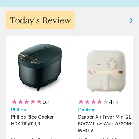
Sp.JP(K). MARS
Today's Review
5
4
/
4
/
14
Philips
Gaabor
Philips Rice Cooker
Gaabor Air Fryer Mini 2L
HD4515/91 1,8 L
600W Low Watt AF20M-
WH01A