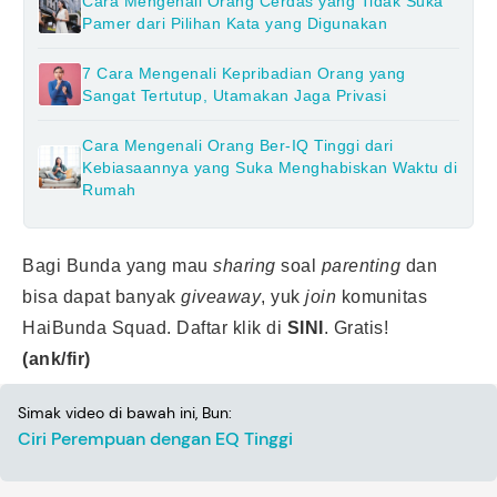
Cara Mengenali Orang Cerdas yang Tidak Suka
Pamer dari Pilihan Kata yang Digunakan
7 Cara Mengenali Kepribadian Orang yang
Sangat Tertutup, Utamakan Jaga Privasi
Cara Mengenali Orang Ber-IQ Tinggi dari
Kebiasaannya yang Suka Menghabiskan Waktu di
Rumah
Bagi Bunda yang mau
sharing
soal
parenting
dan
bisa dapat banyak
giveaway
, yuk
join
komunitas
HaiBunda Squad. Daftar klik di
SINI
. Gratis!
(ank/fir)
Simak video di bawah ini, Bun:
Ciri Perempuan dengan EQ Tinggi