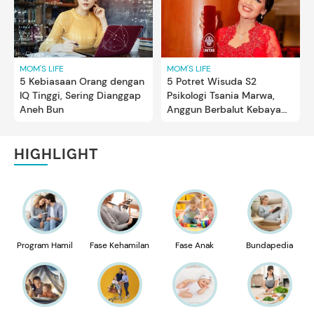
MOM'S LIFE
MOM'S LIFE
5 Kebiasaan Orang dengan
5 Potret Wisuda S2
IQ Tinggi, Sering Dianggap
Psikologi Tsania Marwa,
Aneh Bun
Anggun Berbalut Kebaya
Merah
HIGHLIGHT
Program Hamil
Fase Kehamilan
Fase Anak
Bundapedia