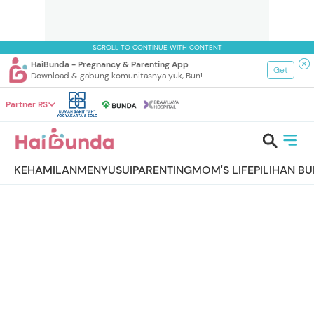
SCROLL TO CONTINUE WITH CONTENT
HaiBunda - Pregnancy & Parenting App
Get
Download & gabung komunitasnya yuk, Bun!
Partner RS
KEHAMILAN
MENYUSUI
PARENTING
MOM'S LIFE
PILIHAN B