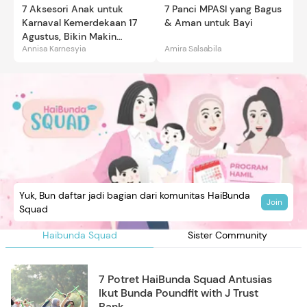
7 Aksesori Anak untuk
7 Panci MPASI yang Bagus
Karnaval Kemerdekaan 17
& Aman untuk Bayi
Agustus, Bikin Makin
Annisa Karnesyia
Amira Salsabila
Gemas
Yuk, Bun daftar jadi bagian dari komunitas HaiBunda
Join
Squad
Haibunda Squad
Sister Community
7 Potret HaiBunda Squad Antusias
Ikut Bunda Poundfit with J Trust
Bank