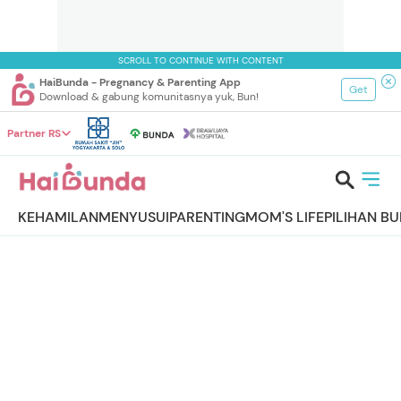
SCROLL TO CONTINUE WITH CONTENT
HaiBunda - Pregnancy & Parenting App
Get
Download & gabung komunitasnya yuk, Bun!
Partner RS
KEHAMILAN
MENYUSUI
PARENTING
MOM'S LIFE
PILIHAN B