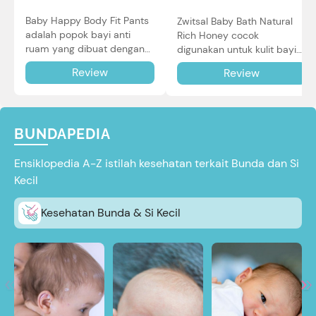
Baby Happy Body Fit Pants
Zwitsal Baby Bath Natural
adalah popok bayi anti
Rich Honey cocok
ruam yang dibuat dengan
digunakan untuk kulit bayi
teknologi Air Through
baru lahir bahkan kulit
Review
Review
Technology.
sensitif sekalipun. Simak
reviewnya di sini.
BUNDAPEDIA
Ensiklopedia A-Z istilah kesehatan terkait Bunda dan Si
Kecil
Kesehatan Bunda & Si Kecil