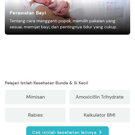
Perawatan Bayi
Tentang cara mengganti popok, memilih pakaian yang
sesuai, memijat bayi, dan pentingnya tidur yang cukup
bagi pertumbuhan bayi.
Pelajari Istilah Kesehatan Bunda & Si Kecil
Mimisan
Amoxicillin Trihydrate
Rabies
Kalkulator BMI
Cek istilah kesehatan lainnya