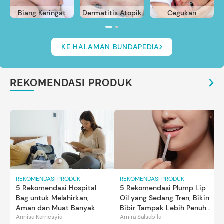
Biang Keringat
Dermatitis Atopik
Cegukan
KE HALAMAN BUNDAPEDIA
REKOMENDASI PRODUK
REKOMENDASI PRODUK
REKOMENDASI PRODUK
5 Rekomendasi Hospital
5 Rekomendasi Plump Lip
Bag untuk Melahirkan,
Oil yang Sedang Tren, Bikin
Aman dan Muat Banyak
Bibir Tampak Lebih Penuh
Annisa Karnesyia
Amira Salsabila
dan Berkilau