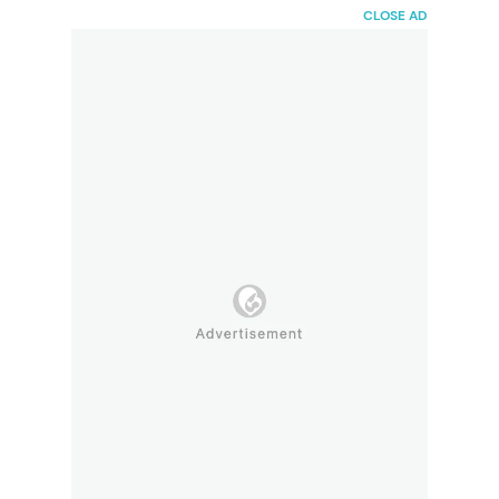
HaiBunda
CLOSE AD