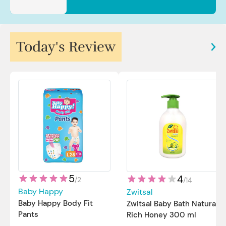
Today's Review
5
4
/
2
/
14
Baby Happy
Zwitsal
Baby Happy Body Fit
Zwitsal Baby Bath Natural
Pants
Rich Honey 300 ml