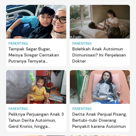
PARENTING
PARENTING
Tampak Segar Bugar,
Bolehkah Anak Autoimun
Meisya Siregar Ceritakan
Diimunisasi? Ini Penjelasan
Putranya Ternyata
Dokter
Mengidap Autoimun ITP
PARENTING
PARENTING
Peliknya Perjuangan Anak 3
Derita Anak Penjual Pisang,
Tahun Derita Autoimun,
Bertubi-tubi Diserang
Gerd Kronis, hingga
Penyakit karena Autoimun
Jantung Bocor