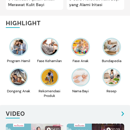
Merawat Kulit Bayi
yang Alami Iritasi
HIGHLIGHT
Program Hamil
Fase Kehamilan
Fase Anak
Bundapedia
Dongeng Anak
Rekomendasi
Nama Bayi
Resep
Produk
VIDEO
04:10
00:39