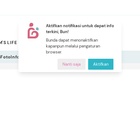
Aktifkan notifikasi untuk dapat info
terkini, Bun!
NEW
Bunda dapat menonaktifkan
'S LIFE
PILIHAN BUNDA
CERITA BUNDA
INDEKS
kapanpun melalui pengaturan
browser.
o
Foto
Infografis
Nanti saja
Aktifkan