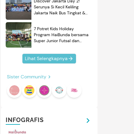
Discover Jakarta Day 2!
Serunya Si Kecil Keliling
Jakarta Naik Bus Tingkat &
Belajar Sejarah
7 Potret Kids Holiday
Program HaiBunda bersama
Super Junior Futsal dan
BRAND'S, Si Kecil & Ayah
Kompak Banget!
Lihat Selengkapnya
Sister Community
INFOGRAFIS