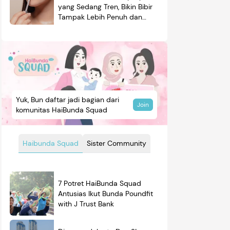
yang Sedang Tren, Bikin Bibir
Tampak Lebih Penuh dan
Berkilau
Yuk, Bun daftar jadi bagian dari
Join
komunitas HaiBunda Squad
Haibunda Squad
Sister Community
7 Potret HaiBunda Squad
Antusias Ikut Bunda Poundfit
with J Trust Bank