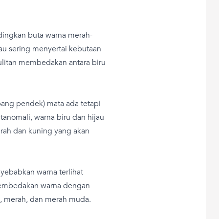
ndingkan buta warna merah-
au sering menyertai kebutaan
sulitan membedakan antara biru
bang pendek) mata ada tetapi
itanomali, warna biru dan hijau
erah dan kuning yang akan
yebabkan warna terlihat
 membedakan warna dengan
gu, merah, dan merah muda.