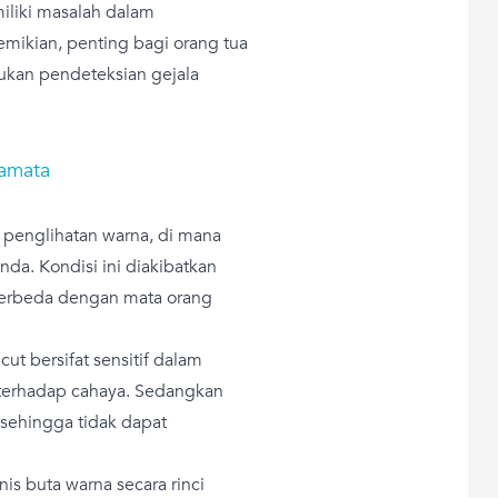
iliki masalah dalam
ikian, penting bagi orang tua
kukan pendeteksian gejala
camata
i penglihatan warna, di mana
da. Kondisi ini diakibatkan
 berbeda dengan mata orang
cut bersifat sensitif dalam
 terhadap cahaya. Sedangkan
t sehingga tidak dapat
enis buta warna secara rinci