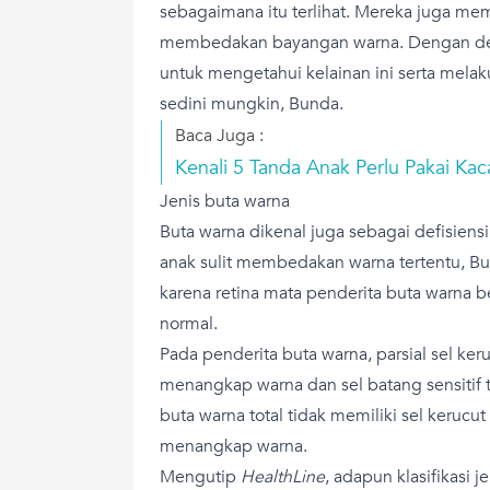
sebagaimana itu terlihat. Mereka juga mem
membedakan bayangan warna. Dengan dem
untuk mengetahui kelainan ini serta mela
sedini mungkin, Bunda.
Baca Juga :
Kenali 5 Tanda Anak Perlu Pakai Ka
Jenis buta warna
Buta warna dikenal juga sebagai defisiens
anak sulit membedakan warna tertentu, Bun
karena retina mata penderita buta warna
normal.
Pada penderita buta warna, parsial sel keru
menangkap warna dan sel batang sensitif
buta warna total tidak memiliki sel kerucu
menangkap warna.
Mengutip
HealthLine
, adapun klasifikasi j