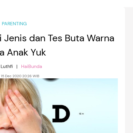
PARENTING
i Jenis dan Tes Buta Warna
a Anak Yuk
l Luthfi |
HaiBunda
, 15 Dec 2020 20:26 WIB