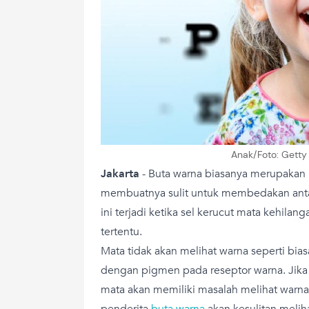
Anak/Foto: Getty
Jakarta
-
Buta warna biasanya merupakan
membuatnya sulit untuk membedakan antar
ini terjadi ketika sel kerucut mata kehila
tertentu.
Mata tidak akan melihat warna seperti bias
dengan pigmen pada reseptor warna. Jika 
mata akan memiliki masalah melihat warna 
penderita
buta warna
akan kesulitan meliha