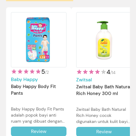
5
4
/
2
/
14
Baby Happy
Zwitsal
Baby Happy Body Fit
Zwitsal Baby Bath Natural
Pants
Rich Honey 300 ml
Baby Happy Body Fit Pants
Zwitsal Baby Bath Natural
adalah popok bayi anti
Rich Honey cocok
ruam yang dibuat dengan
digunakan untuk kulit bayi
teknologi Air Through
baru lahir bahkan kulit
Review
Review
Technology.
sensitif sekalipun. Simak