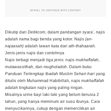
SCROLL TO CONTINUE WITH CONTENT
Dikutip dari
Detikcom
, dalam pandangan syara', najis
adalah nama bagi benda yang kotor. Najis
(an-
najaasah)
adalah lawan kata dari
ath-thahaarah
.
Jenis-jenis najis dan contohnya
Najis terbagi menjadi tiga jenis: najis
mukhaffafah,
mutawassithah
, dan
mugholadoh
. Dalam buku
Panduan Terlengkap Ibadah Muslim Sehari-hari
yang
ditulis oleh Muhammad Habibillah, najis
mukhaffafah
adalah tingkatan najis yang paling ringan.
Misalnya urine bayi laki-laki yang belum berusia 2
tahun, yang hanya meminum air susu ibunya. Cara
menyucikannya, cukup dengan memercikkan air