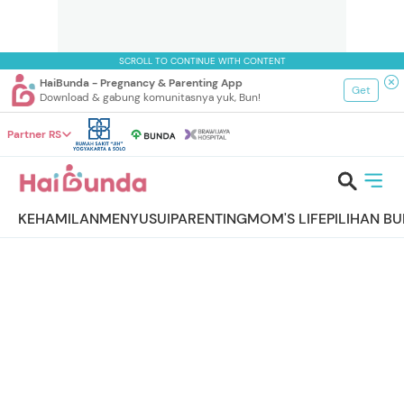
SCROLL TO CONTINUE WITH CONTENT
HaiBunda - Pregnancy & Parenting App
Get
Download & gabung komunitasnya yuk, Bun!
Partner RS
KEHAMILAN
MENYUSUI
PARENTING
MOM'S LIFE
PILIHAN B