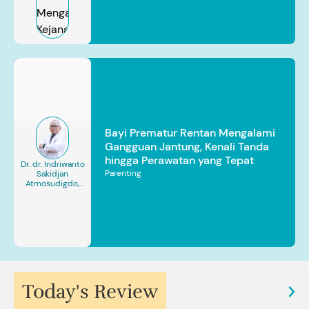
Bayi Prematur Rentan Mengalami
Gangguan Jantung, Kenali Tanda
hingga Perawatan yang Tepat
Dr. dr. Indriwanto
Parenting
Sakidjan
Atmosudigdo,
Sp.JP(K). MARS
Today's Review