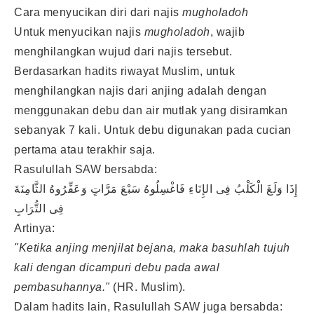
Cara menyucikan diri dari najis
mugholadoh
Untuk menyucikan najis
mugholadoh
, wajib
menghilangkan wujud dari najis tersebut.
Berdasarkan hadits riwayat Muslim, untuk
menghilangkan najis dari anjing adalah dengan
menggunakan debu dan air mutlak yang disiramkan
sebanyak 7 kali. Untuk debu digunakan pada cucian
pertama atau terakhir saja.
Rasulullah SAW bersabda:
إِذَا وَلَغَ الْكَلْبُ فِى الإِنَاءِ فَاغْسِلُوهُ سَبْعَ مَرَّاتٍ وَعَفِّرُوهُ الثَّامِنَةَ
فِى التُّرَابِ
Artinya:
"Ketika anjing menjilat bejana, maka basuhlah tujuh
kali dengan dicampuri debu pada awal
pembasuhannya."
(HR. Muslim).
Dalam hadits lain, Rasulullah SAW juga bersabda: