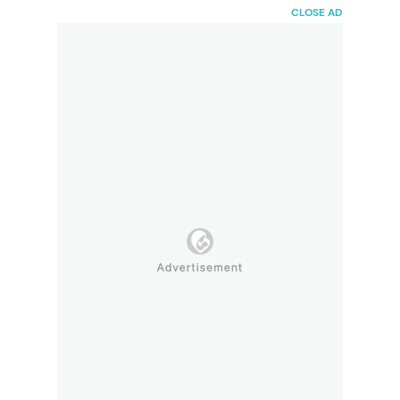
HaiBunda
CLOSE AD