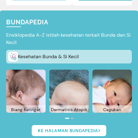
reviewnya di sini.
BUNDAPEDIA
Ensiklopedia A-Z istilah kesehatan terkait Bunda dan Si
Kecil
Kesehatan Bunda & Si Kecil
Biang Keringat
Dermatitis Atopik
Cegukan
KE HALAMAN BUNDAPEDIA