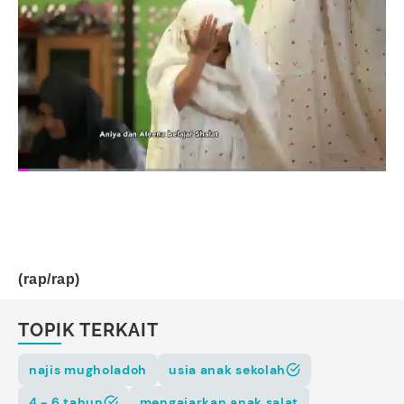
(rap/rap)
TOPIK TERKAIT
najis mugholadoh
usia anak sekolah
4 - 6 tahun
mengajarkan anak salat