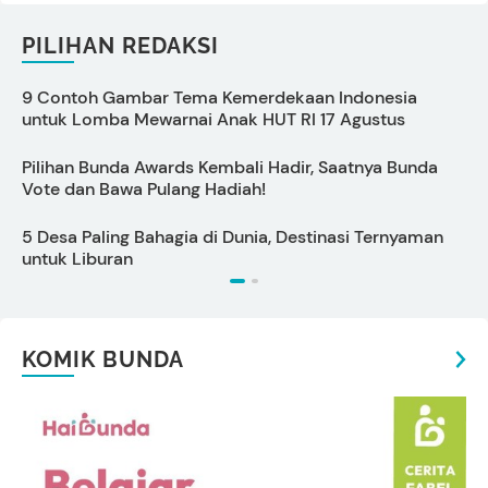
PILIHAN REDAKSI
9 Contoh Gambar Tema Kemerdekaan Indonesia
P
untuk Lomba Mewarnai Anak HUT RI 17 Agustus
S
Pilihan Bunda Awards Kembali Hadir, Saatnya Bunda
C
Vote dan Bawa Pulang Hadiah!
5 Desa Paling Bahagia di Dunia, Destinasi Ternyaman
7
untuk Liburan
T
KOMIK BUNDA