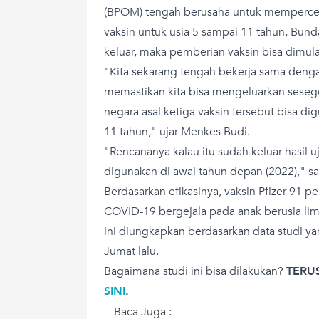
(BPOM) tengah berusaha untuk mempercep
vaksin untuk usia 5 sampai 11 tahun, Bunda.
keluar, maka pemberian vaksin bisa dimula
"Kita sekarang tengah bekerja sama den
memastikan kita bisa mengeluarkan seseg
negara asal ketiga vaksin tersebut bisa di
11 tahun," ujar Menkes Budi.
"Rencananya kalau itu sudah keluar hasil uji
digunakan di awal tahun depan (2022),"
Berdasarkan efikasinya, vaksin Pfizer 91 p
COVID-19 bergejala pada anak berusia lim
ini diungkapkan berdasarkan data studi ya
Jumat lalu.
Bagaimana studi ini bisa dilakukan?
TERU
SINI
.
Baca Juga :