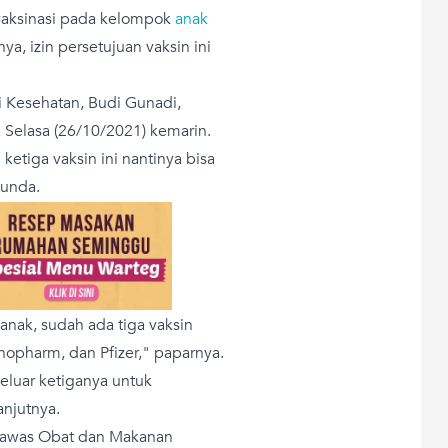
vaksinasi pada kelompok
anak
a, izin persetujuan vaksin ini
ri Kesehatan, Budi Gunadi,
 Selasa (26/10/2021) kemarin.
tiga vaksin ini nantinya bisa
Bunda.
anak, sudah ada tiga vaksin
inopharm, dan Pfizer," paparnya.
eluar ketiganya untuk
anjutnya.
gawas Obat dan Makanan