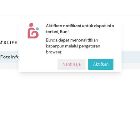
Aktifkan notifikasi untuk dapat info
terkini, Bun!
NEW
Bunda dapat menonaktifkan
'S LIFE
PILIHAN BUNDA
CERITA BUNDA
INDEKS
kapanpun melalui pengaturan
browser.
o
Foto
Infografis
Nanti saja
Aktifkan