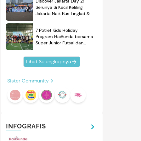
Discover Jakarta Day 2!
Serunya Si Kecil Keliling
Jakarta Naik Bus Tingkat &
Belajar Sejarah
7 Potret Kids Holiday
Program HaiBunda bersama
Super Junior Futsal dan
BRAND'S, Si Kecil & Ayah
Kompak Banget!
Lihat Selengkapnya
Sister Community
INFOGRAFIS