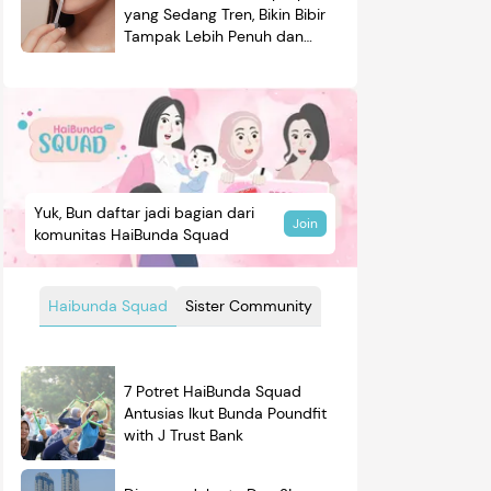
yang Sedang Tren, Bikin Bibir
Tampak Lebih Penuh dan
Berkilau
Yuk, Bun daftar jadi bagian dari
Join
komunitas HaiBunda Squad
Haibunda Squad
Sister Community
7 Potret HaiBunda Squad
Antusias Ikut Bunda Poundfit
with J Trust Bank