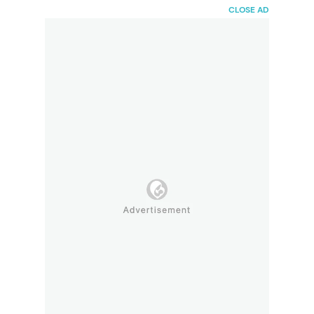
HaiBunda
CLOSE AD