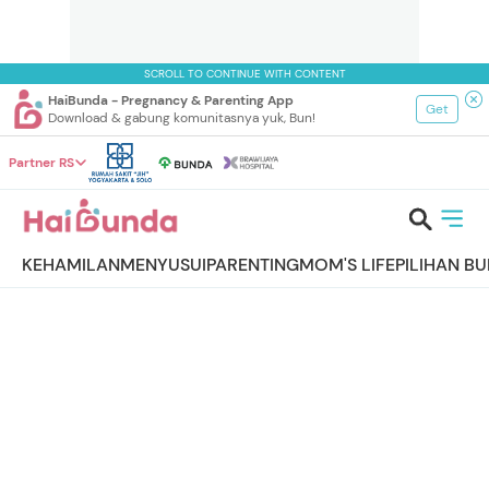
SCROLL TO CONTINUE WITH CONTENT
HaiBunda - Pregnancy & Parenting App
Get
Download & gabung komunitasnya yuk, Bun!
Partner RS
KEHAMILAN
MENYUSUI
PARENTING
MOM'S LIFE
PILIHAN B