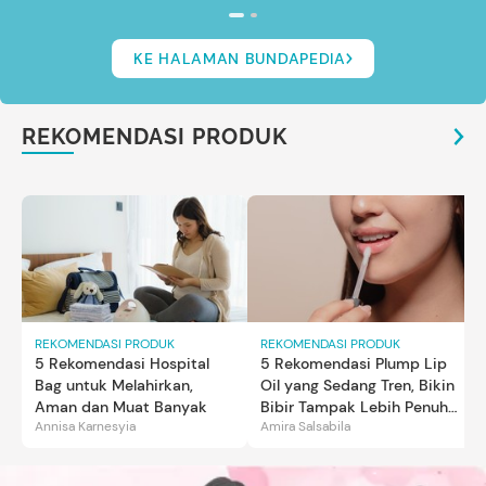
KE HALAMAN BUNDAPEDIA
REKOMENDASI PRODUK
REKOMENDASI PRODUK
REKOMENDASI PRODUK
5 Rekomendasi Hospital
5 Rekomendasi Plump Lip
Bag untuk Melahirkan,
Oil yang Sedang Tren, Bikin
Aman dan Muat Banyak
Bibir Tampak Lebih Penuh
Annisa Karnesyia
Amira Salsabila
dan Berkilau