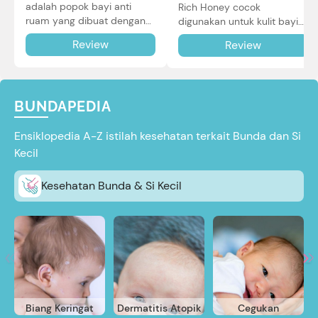
adalah popok bayi anti
Rich Honey cocok
ruam yang dibuat dengan
digunakan untuk kulit bayi
teknologi Air Through
baru lahir bahkan kulit
Review
Review
Technology.
sensitif sekalipun. Simak
reviewnya di sini.
BUNDAPEDIA
Ensiklopedia A-Z istilah kesehatan terkait Bunda dan Si
Kecil
Kesehatan Bunda & Si Kecil
Biang Keringat
Dermatitis Atopik
Cegukan