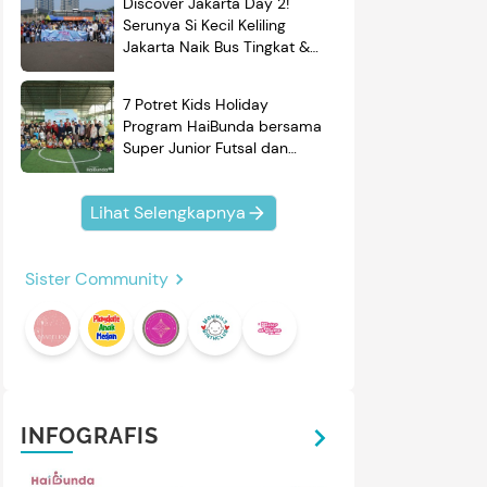
Discover Jakarta Day 2!
Serunya Si Kecil Keliling
Jakarta Naik Bus Tingkat &
Belajar Sejarah
7 Potret Kids Holiday
Program HaiBunda bersama
Super Junior Futsal dan
BRAND'S, Si Kecil & Ayah
Kompak Banget!
Lihat Selengkapnya
Sister Community
INFOGRAFIS