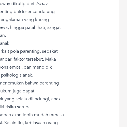
loway dikutip dari
Today
.
enting buldoser cenderung
n pengalaman yang kurang
ewa, hingga patah hati, sangat
an.
 anak
rkait pola parenting, sepakat
r dari faktor tersebut. Maka
espons emosi, dan mendidik
psikologis anak.
1 menemukan bahwa parenting
ghukum juga dapat
k yang selalu dilindungi, anak
i risiko serupa.
beban akan lebih mudah merasa
. Selain itu, kebiasaan orang