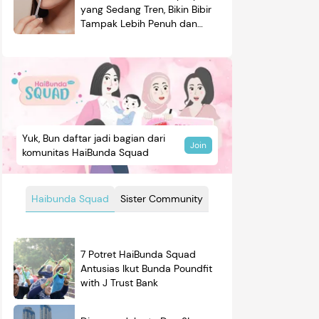
yang Sedang Tren, Bikin Bibir
Tampak Lebih Penuh dan
Berkilau
Yuk, Bun daftar jadi bagian dari
Join
komunitas HaiBunda Squad
Haibunda Squad
Sister Community
7 Potret HaiBunda Squad
Antusias Ikut Bunda Poundfit
with J Trust Bank