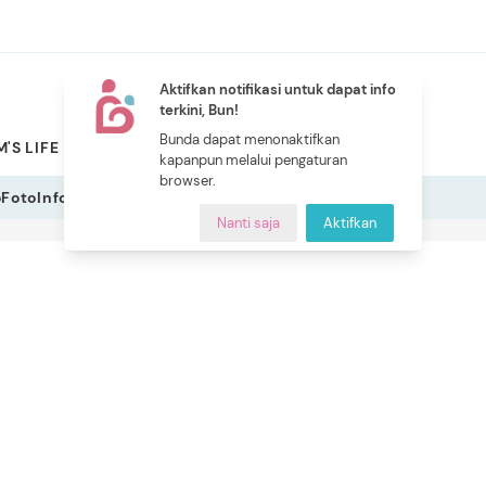
Aktifkan notifikasi untuk dapat info
terkini, Bun!
NEW
Bunda dapat menonaktifkan
'S LIFE
PILIHAN BUNDA
CERITA BUNDA
INDEKS
kapanpun melalui pengaturan
browser.
o
Foto
Infografis
Nanti saja
Aktifkan