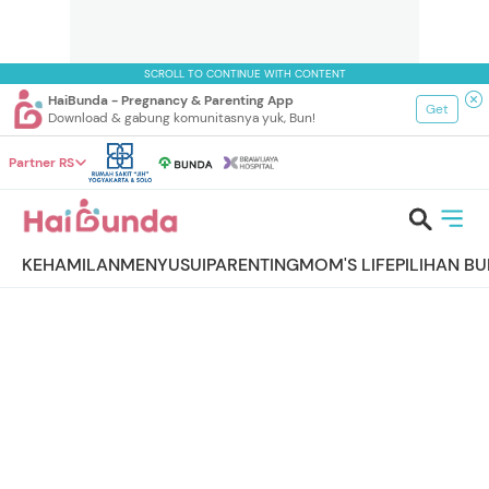
SCROLL TO CONTINUE WITH CONTENT
HaiBunda - Pregnancy & Parenting App
Get
Download & gabung komunitasnya yuk, Bun!
Partner RS
KEHAMILAN
MENYUSUI
PARENTING
MOM'S LIFE
PILIHAN B