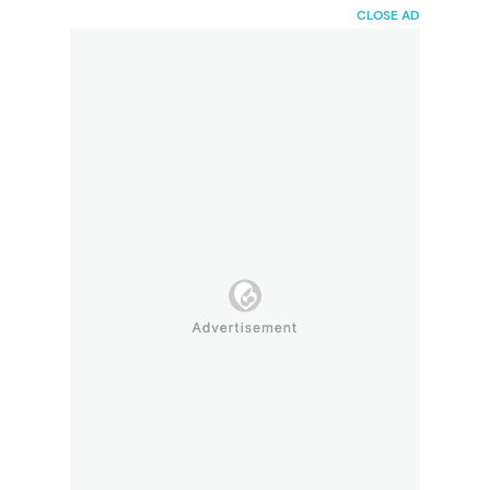
HaiBunda
CLOSE AD