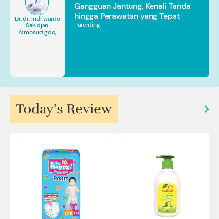
Gangguan Jantung, Kenali Tanda
hingga Perawatan yang Tepat
Dr. dr. Indriwanto
Parenting
Sakidjan
Atmosudigdo,
Sp.JP(K). MARS
Today's Review