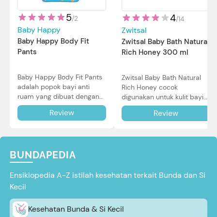
5
4
/
2
/
14
Baby Happy
Zwitsal
Baby Happy Body Fit
Zwitsal Baby Bath Natural
Pants
Rich Honey 300 ml
Baby Happy Body Fit Pants
Zwitsal Baby Bath Natural
adalah popok bayi anti
Rich Honey cocok
ruam yang dibuat dengan
digunakan untuk kulit bayi
teknologi Air Through
baru lahir bahkan kulit
Review
Review
Technology.
sensitif sekalipun. Simak
reviewnya di sini.
BUNDAPEDIA
Ensiklopedia A-Z istilah kesehatan terkait Bunda dan Si
Kecil
Kesehatan Bunda & Si Kecil