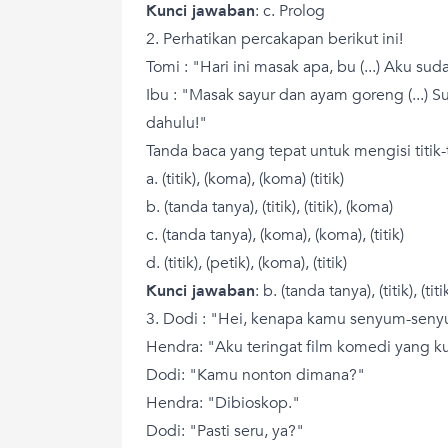
Kunci jawaban
: c. Prolog
2. Perhatikan percakapan berikut ini!
Tomi : "Hari ini masak apa, bu (...) Aku sudah
Ibu : "Masak sayur dan ayam goreng (...) Su
dahulu!"
Tanda baca yang tepat untuk mengisi titik-ti
a. (titik), (koma), (koma) (titik)
b. (tanda tanya), (titik), (titik), (koma)
c. (tanda tanya), (koma), (koma), (titik)
d. (titik), (petik), (koma), (titik)
Kunci jawaban
: b. (tanda tanya), (titik), (tit
3. Dodi : "Hei, kenapa kamu senyum-seny
Hendra: "Aku teringat film komedi yang k
Dodi: "Kamu nonton dimana?"
Hendra: "Dibioskop."
Dodi: "Pasti seru, ya?"