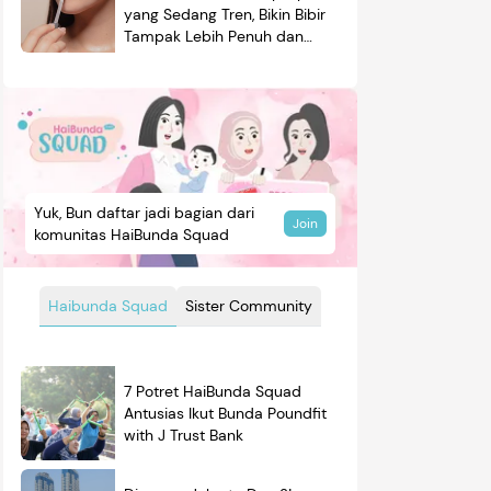
yang Sedang Tren, Bikin Bibir
Tampak Lebih Penuh dan
Berkilau
Yuk, Bun daftar jadi bagian dari
Join
komunitas HaiBunda Squad
Haibunda Squad
Sister Community
7 Potret HaiBunda Squad
Antusias Ikut Bunda Poundfit
with J Trust Bank