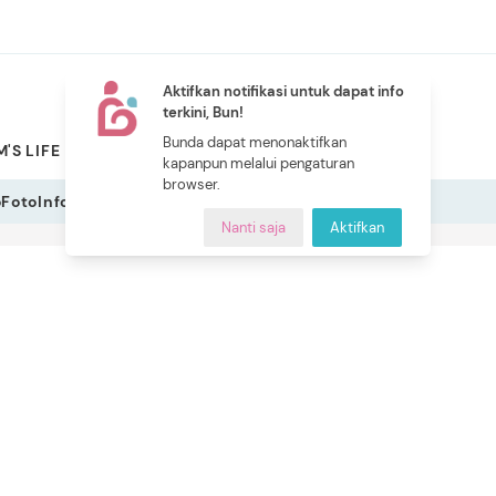
Aktifkan notifikasi untuk dapat info
terkini, Bun!
NEW
Bunda dapat menonaktifkan
'S LIFE
PILIHAN BUNDA
CERITA BUNDA
INDEKS
kapanpun melalui pengaturan
browser.
o
Foto
Infografis
Nanti saja
Aktifkan