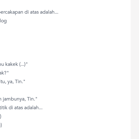
ercakapan di atas adalah...
log
u kakek (...)"
kak?"
tu, ya, Tin."
n jambunya, Tin."
tik di atas adalah...
)
)