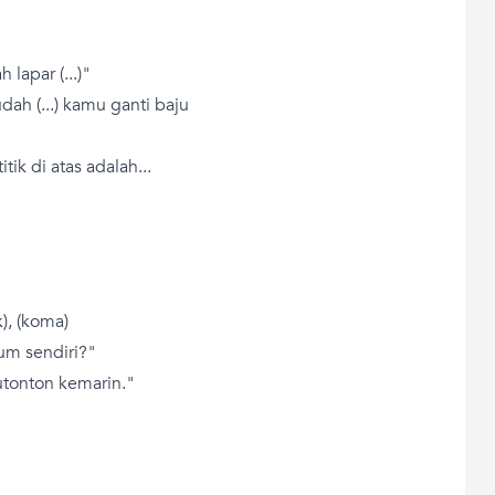
 lapar (...)"
dah (...) kamu ganti baju
tik di atas adalah...
ik), (koma)
um sendiri?"
utonton kemarin."