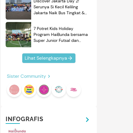
Discover Jakarta Day 2!
Serunya Si Kecil Keliling
Jakarta Naik Bus Tingkat &
Belajar Sejarah
7 Potret Kids Holiday
Program HaiBunda bersama
Super Junior Futsal dan
BRAND'S, Si Kecil & Ayah
Kompak Banget!
Lihat Selengkapnya
Sister Community
INFOGRAFIS