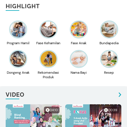
HIGHLIGHT
Program Hamil
Fase Kehamilan
Fase Anak
Bundapedia
Dongeng Anak
Rekomendasi
Nama Bayi
Resep
Produk
VIDEO
04:10
00:39