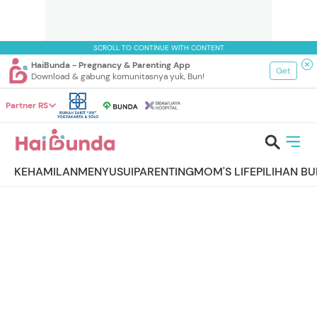
SCROLL TO CONTINUE WITH CONTENT
HaiBunda - Pregnancy & Parenting App
Get
Download & gabung komunitasnya yuk, Bun!
Partner RS
KEHAMILAN
MENYUSUI
PARENTING
MOM'S LIFE
PILIHAN B