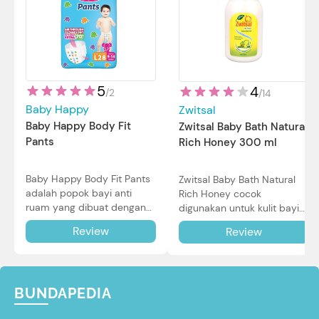
5
4
/
2
/
14
Baby Happy
Zwitsal
Baby Happy Body Fit
Zwitsal Baby Bath Natural
Pants
Rich Honey 300 ml
Baby Happy Body Fit Pants
Zwitsal Baby Bath Natural
adalah popok bayi anti
Rich Honey cocok
ruam yang dibuat dengan
digunakan untuk kulit bayi
teknologi Air Through
baru lahir bahkan kulit
Review
Review
Technology.
sensitif sekalipun. Simak
reviewnya di sini.
BUNDAPEDIA