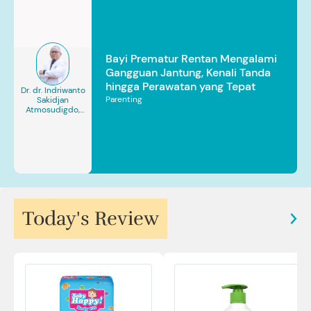
Bayi Prematur Rentan Mengalami
Gangguan Jantung, Kenali Tanda
hingga Perawatan yang Tepat
Dr. dr. Indriwanto
Parenting
Sakidjan
Atmosudigdo,
Sp.JP(K). MARS
Today's Review