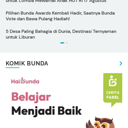
untuk Lomba Mewarnai Anak HUT RI 17 Agustus
Pilihan Bunda Awards Kembali Hadir, Saatnya Bunda
Vote dan Bawa Pulang Hadiah!
5 Desa Paling Bahagia di Dunia, Destinasi Ternyaman
7
untuk Liburan
T
KOMIK BUNDA