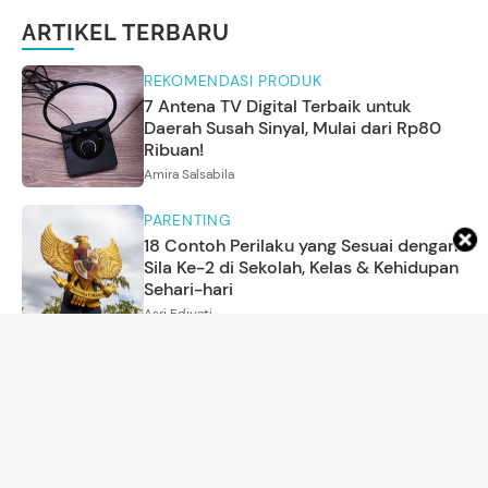
ARTIKEL TERBARU
REKOMENDASI PRODUK
7 Antena TV Digital Terbaik untuk
Daerah Susah Sinyal, Mulai dari Rp80
Ribuan!
Amira Salsabila
PARENTING
18 Contoh Perilaku yang Sesuai dengan
Sila Ke-2 di Sekolah, Kelas & Kehidupan
Sehari-hari
Asri Ediyati
KEHAMILAN
25 Makanan yang Dipercaya Pencegah
Kehamilan dari Buah hingga Tanaman
Herbal
Dwi Indah Nurcahyani