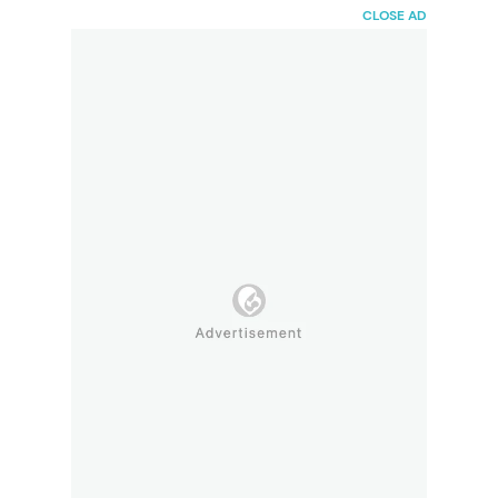
HaiBunda
CLOSE AD