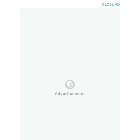
HaiBunda
CLOSE AD