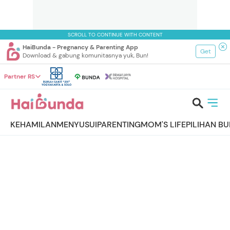
SCROLL TO CONTINUE WITH CONTENT
HaiBunda - Pregnancy & Parenting App
Get
Download & gabung komunitasnya yuk, Bun!
Partner RS
KEHAMILAN
MENYUSUI
PARENTING
MOM'S LIFE
PILIHAN B