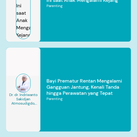
Ini saat Anak Mengalami Kejang
Parenting
Bayi Prematur Rentan Mengalami
Gangguan Jantung, Kenali Tanda
hingga Perawatan yang Tepat
Dr. dr. Indriwanto
Parenting
Sakidjan
Atmosudigdo,
Sp.JP(K). MARS