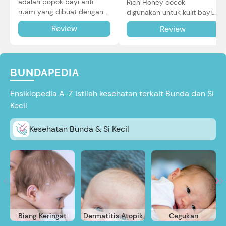
adalah popok bayi anti
Rich Honey cocok
ruam yang dibuat dengan
digunakan untuk kulit bayi
teknologi Air Through
baru lahir bahkan kulit
Review
Review
Technology.
sensitif sekalipun. Simak
reviewnya di sini.
BUNDAPEDIA
Ensiklopedia A-Z istilah kesehatan terkait Bunda dan Si
Kecil
Kesehatan Bunda & Si Kecil
Biang Keringat
Dermatitis Atopik
Cegukan