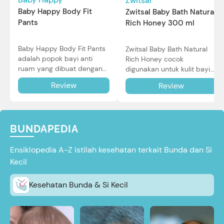
Zwitsal
Baby Happy Body Fit
Zwitsal Baby Bath Natural
Pants
Rich Honey 300 ml
Baby Happy Body Fit Pants
Zwitsal Baby Bath Natural
adalah popok bayi anti
Rich Honey cocok
ruam yang dibuat dengan
digunakan untuk kulit bayi
teknologi Air Through
baru lahir bahkan kulit
Review
Review
Technology.
sensitif sekalipun. Simak
reviewnya di sini.
BUNDAPEDIA
Ensiklopedia A-Z istilah kesehatan terkait Bunda dan Si
Kecil
Kesehatan Bunda & Si Kecil