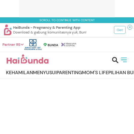
SCROLL TO CONTINUE WITH CONTENT
HaiBunda - Pregnancy & Parenting App
Get
Download & gabung komunitasnya yuk, Bun!
Partner RS
KEHAMILAN
MENYUSUI
PARENTING
MOM'S LIFE
PILIHAN B