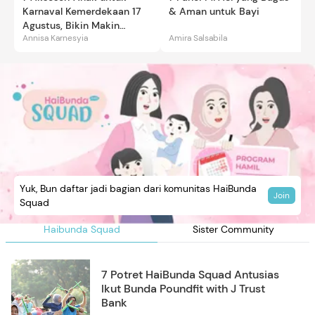
Karnaval Kemerdekaan 17
& Aman untuk Bayi
Agustus, Bikin Makin
Annisa Karnesyia
Amira Salsabila
Gemas
Yuk, Bun daftar jadi bagian dari komunitas HaiBunda
Join
Squad
Haibunda Squad
Sister Community
7 Potret HaiBunda Squad Antusias
Ikut Bunda Poundfit with J Trust
Bank