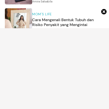
Amira Salsabila
MOM'S LIFE
Cara Mengenali Bentuk Tubuh dan
Risiko Penyakit yang Mengintai
Amira Salsabila
MOM'S LIFE
6 Ciri Kepribadian Orang yang Lebih
Menyukai Musim Panas
Asri Ediyati
REKOMENDASI PRODUK
7 Panci MPASI yang Bagus & Aman
untuk Bayi
Amira Salsabila
KEHAMILAN