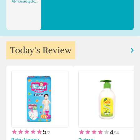
Atmosudigdo,
Sp.JP(K). MARS
Today's Review
5
4
/
2
/
14
Baby Happy