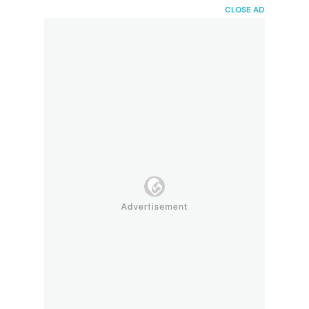
HaiBunda
CLOSE AD