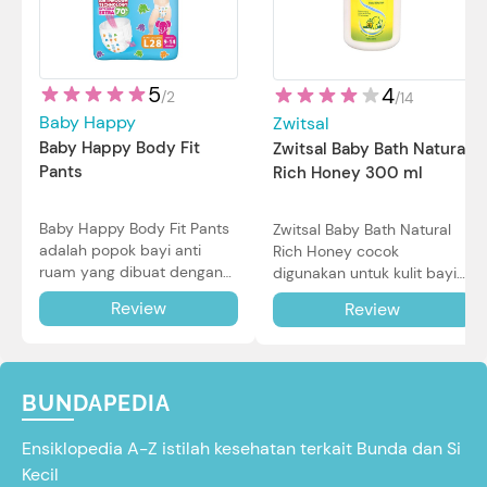
5
4
/
2
/
14
Baby Happy
Zwitsal
Baby Happy Body Fit
Zwitsal Baby Bath Natural
Pants
Rich Honey 300 ml
Baby Happy Body Fit Pants
Zwitsal Baby Bath Natural
adalah popok bayi anti
Rich Honey cocok
ruam yang dibuat dengan
digunakan untuk kulit bayi
teknologi Air Through
baru lahir bahkan kulit
Review
Review
Technology.
sensitif sekalipun. Simak
reviewnya di sini.
BUNDAPEDIA
Ensiklopedia A-Z istilah kesehatan terkait Bunda dan Si
Kecil