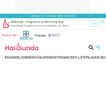
SCROLL TO CONTINUE WITH CONTENT
HaiBunda - Pregnancy & Parenting App
Get
Download & gabung komunitasnya yuk, Bun!
Partner RS
KEHAMILAN
MENYUSUI
PARENTING
MOM'S LIFE
PILIHAN B