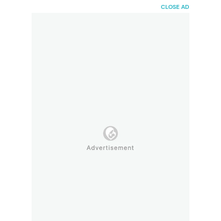
HaiBunda
CLOSE AD