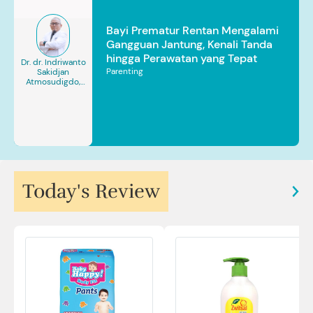
Bayi Prematur Rentan Mengalami
Gangguan Jantung, Kenali Tanda
hingga Perawatan yang Tepat
Dr. dr. Indriwanto
Parenting
Sakidjan
Atmosudigdo,
Sp.JP(K). MARS
Today's Review