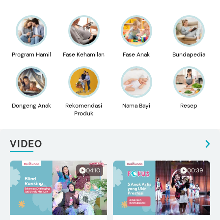
Program Hamil
Fase Kehamilan
Fase Anak
Bundapedia
Dongeng Anak
Rekomendasi
Nama Bayi
Resep
Produk
VIDEO
04:10
00:39