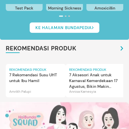
Test Pack
Morning Sickness
Amoxicillin
KE HALAMAN BUNDAPEDIA
REKOMENDASI PRODUK
REKOMENDASI PRODUK
REKOMENDASI PRODUK
7 Rekomendasi Susu UHT
7 Aksesori Anak untuk
untuk Ibu Hamil
Karnaval Kemerdekaan 17
Agustus, Bikin Makin
Amrikh Palupi
Annisa Karnesyia
Gemas