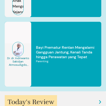
Bayi Prematur Rentan Mengalami
Gangguan Jantung, Kenali Tanda
hingga Perawatan yang Tepat
Dr. dr. Indriwanto
Parenting
Sakidjan
Atmosudigdo,
Sp.JP(K). MARS
Today's Review