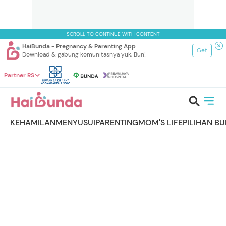
SCROLL TO CONTINUE WITH CONTENT
HaiBunda - Pregnancy & Parenting App
Get
Download & gabung komunitasnya yuk, Bun!
Partner RS
KEHAMILAN
MENYUSUI
PARENTING
MOM'S LIFE
PILIHAN B