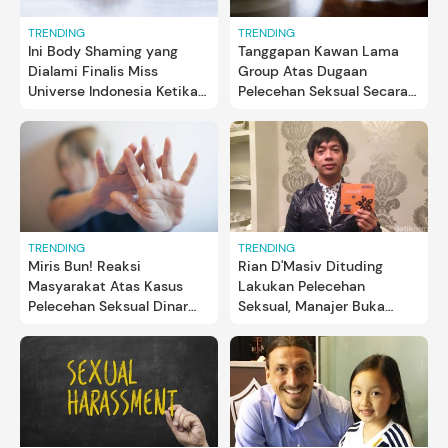
TRENDING
TRENDING
Ini Body Shaming yang
Tanggapan Kawan Lama
Dialami Finalis Miss
Group Atas Dugaan
Universe Indonesia Ketika
Pelecehan Seksual Secara
Body Checking
Verbal di Grup Chat
TRENDING
TRENDING
Miris Bun! Reaksi
Rian D'Masiv Dituding
Masyarakat Atas Kasus
Lakukan Pelecehan
Pelecehan Seksual Dinar
Seksual, Manajer Buka
Candy di Publik
Suara