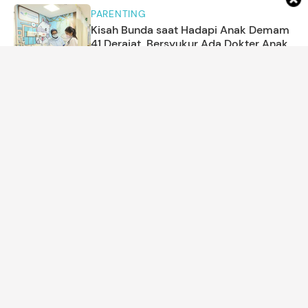
PARENTING
Kisah Bunda saat Hadapi Anak Demam
41 Derajat, Bersyukur Ada Dokter Anak
Siaga 24 Jam di IGD
Tim HaiBunda
MOM'S LIFE
7 Kalimat yang Dihindari Orang dengan
EQ Tinggi saat Bicara dengan Teman
Menurut Psikolog
Annisa Karnesyia
KEHAMILAN
Studi Terbaru Yakini Morning Sickness
Pertanda Kemungkinan Besar Bunda
Hamil Anak Perempuan
Melly Febrida
PARENTING
Cara Mengenali Anak yang Pernah Jadi