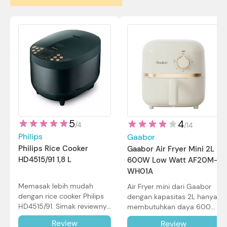
5
4
/
4
/
14
Philips
Gaabor
Philips Rice Cooker
Gaabor Air Fryer Mini 2L
HD4515/91 1,8 L
600W Low Watt AF20M-
WH01A
Memasak lebih mudah
Air Fryer mini dari Gaabor
dengan rice cooker Philips
dengan kapasitas 2L hanya
HD4515/91. Simak reviewnya
membutuhkan daya 600W
di sini.
dalam pemakaian. Simak
Review
Review
review selengkapnya di sini.