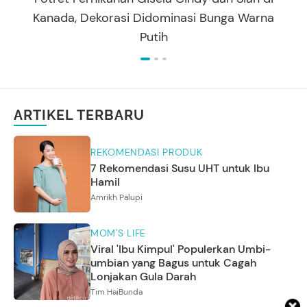
Kanada, Dekorasi Didominasi Bunga Warna
Putih
ARTIKEL TERBARU
REKOMENDASI PRODUK
7 Rekomendasi Susu UHT untuk Ibu
Hamil
Amrikh Palupi
MOM'S LIFE
Viral 'Ibu Kimpul' Populerkan Umbi-
umbian yang Bagus untuk Cagah
Lonjakan Gula Darah
Tim HaiBunda