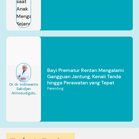
Bayi Prematur Rentan Mengalami
Gangguan Jantung, Kenali Tanda
hingga Perawatan yang Tepat
Dr. dr. Indriwanto
Parenting
Sakidjan
Atmosudigdo,
Sp.JP(K). MARS