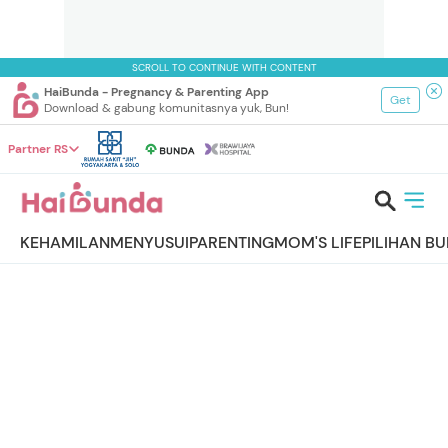
SCROLL TO CONTINUE WITH CONTENT
HaiBunda - Pregnancy & Parenting App
Get
Download & gabung komunitasnya yuk, Bun!
Partner RS
KEHAMILAN
MENYUSUI
PARENTING
MOM'S LIFE
PILIHAN B