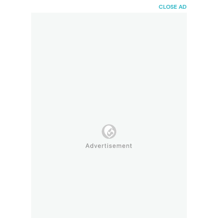
HaiBunda
CLOSE AD