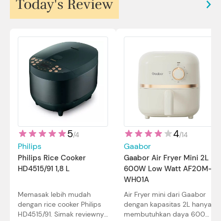
Today's Review
5
4
/
4
/
14
Philips
Gaabor
Philips Rice Cooker
Gaabor Air Fryer Mini 2L
HD4515/91 1,8 L
600W Low Watt AF20M-
WH01A
Memasak lebih mudah
Air Fryer mini dari Gaabor
dengan rice cooker Philips
dengan kapasitas 2L hanya
HD4515/91. Simak reviewnya
membutuhkan daya 600W