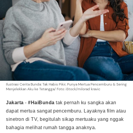
Ilustrasi Cerita Bunda: Tak Habis Pikir, Punya Mertua Pencemburu & Sering
Menjelekkan Aku ke Tetangga/ Foto: iStock/milorad kravic
Jakarta
-
#HaiBunda
tak pernah ku sangka akan
dapat mertua sangat pencemburu. Layaknya film atau
sinetron di TV, begitulah sikap mertuaku yang nggak
bahagia melihat rumah tangga anaknya.