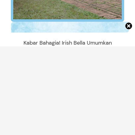
Kabar Bahagia! Irish Bella Umumkan
Kehamilan dari Pernikahannya dengan Haldy
Sabri
ARTIKEL TERBARU
REKOMENDASI PRODUK
7 Antena TV Digital Terbaik untuk
Daerah Susah Sinyal, Mulai dari Rp80
Ribuan!
Amira Salsabila