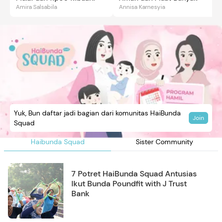
Amira Salsabila
Annisa Karnesyia
Yuk, Bun daftar jadi bagian dari komunitas HaiBunda
Join
Squad
Haibunda Squad
Sister Community
7 Potret HaiBunda Squad Antusias
Ikut Bunda Poundfit with J Trust
Bank