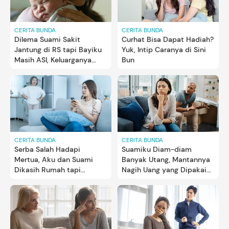
CERITA BUNDA
CERITA BUNDA
Dilema Suami Sakit
Curhat Bisa Dapat Hadiah?
Jantung di RS tapi Bayiku
Yuk, Intip Caranya di Sini
Masih ASI, Keluarganya
Bun
Malah Nggak Peduli
CERITA BUNDA
CERITA BUNDA
Suamiku Diam-diam
Serba Salah Hadapi
Banyak Utang, Mantannya
Mertua, Aku dan Suami
Nagih Uang yang Dipakai
Dikasih Rumah tapi
Saat Pacaran
Dibilang Manja