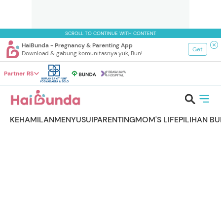
SCROLL TO CONTINUE WITH CONTENT
HaiBunda - Pregnancy & Parenting App
Get
Download & gabung komunitasnya yuk, Bun!
Partner RS
KEHAMILAN
MENYUSUI
PARENTING
MOM'S LIFE
PILIHAN B