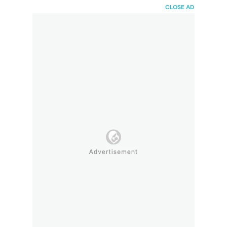
HaiBunda
CLOSE AD