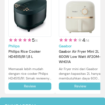
5
4
/
4
/
14
Philips
Gaabor
Philips Rice Cooker
Gaabor Air Fryer Mini 2L
HD4515/91 1,8 L
600W Low Watt AF20M-
WH01A
Memasak lebih mudah
Air Fryer mini dari Gaabor
dengan rice cooker Philips
dengan kapasitas 2L hanya
HD4515/91. Simak reviewnya
membutuhkan daya 600W
di sini.
dalam pemakaian. Simak
Review
Review
review selengkapnya di sini.