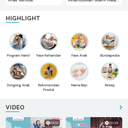
Bela Aku
HIGHLIGHT
Program Hamil
Fase Kehamilan
Fase Anak
Bundapedia
Dongeng Anak
Rekomendasi
Nama Bayi
Resep
Produk
VIDEO
04:10
00:39