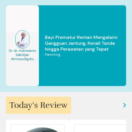
Bayi Prematur Rentan Mengalami
Gangguan Jantung, Kenali Tanda
hingga Perawatan yang Tepat
Dr. dr. Indriwanto
Parenting
Sakidjan
Atmosudigdo,
Sp.JP(K). MARS
Today's Review