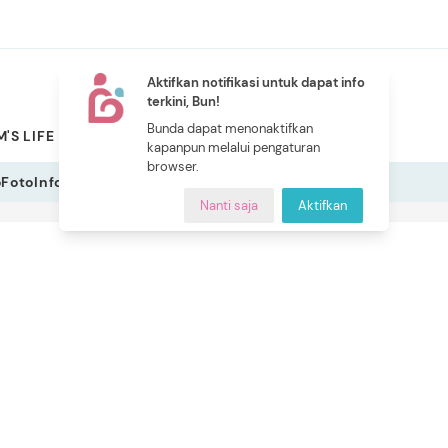
Aktifkan notifikasi untuk dapat info
terkini, Bun!
NEW
Bunda dapat menonaktifkan
'S LIFE
PILIHAN BUNDA
CERITA BUNDA
INDEKS
kapanpun melalui pengaturan
browser.
o
Foto
Infografis
Nanti saja
Aktifkan