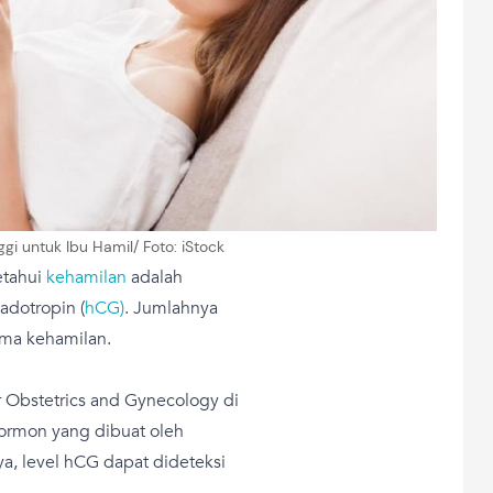
i untuk Ibu Hamil/ Foto: iStock
etahui
kehamilan
adalah
dotropin (
hCG)
. Jumlahnya
ama kehamilan.
 Obstetrics and Gynecology di
hormon yang dibuat oleh
a, level hCG dapat dideteksi