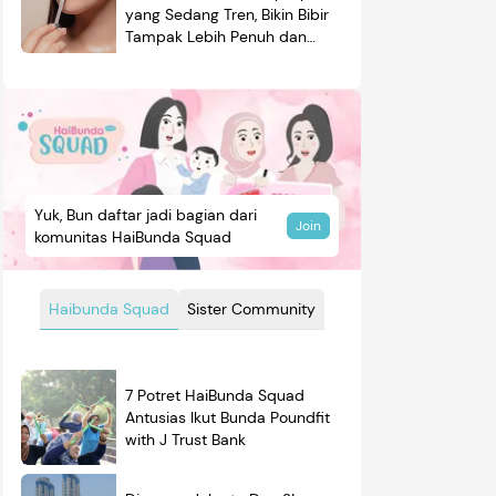
yang Sedang Tren, Bikin Bibir
Tampak Lebih Penuh dan
Berkilau
Yuk, Bun daftar jadi bagian dari
Join
komunitas HaiBunda Squad
Haibunda Squad
Sister Community
7 Potret HaiBunda Squad
Antusias Ikut Bunda Poundfit
with J Trust Bank