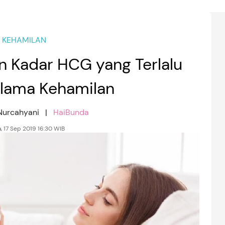
KEHAMILAN
n Kadar HCG yang Terlalu
elama Kehamilan
 Nurcahyani |
HaiBunda
a, 17 Sep 2019 16:30 WIB