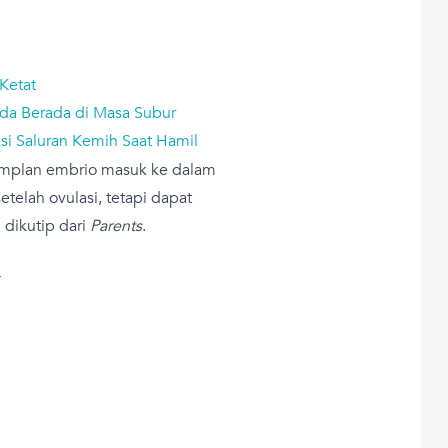
 Ketat
nda Berada di Masa Subur
eksi Saluran Kemih Saat Hamil
 implan embrio masuk ke dalam
setelah ovulasi, tetapi dapat
 dikutip dari
Parents
.
T