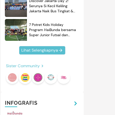
Discover Jakarta Day 2!
Serunya Si Kecil Keliling
Jakarta Naik Bus Tingkat &
Belajar Sejarah
7 Potret Kids Holiday
Program HaiBunda bersama
Super Junior Futsal dan
BRAND'S, Si Kecil & Ayah
Kompak Banget!
Lihat Selengkapnya
Sister Community
INFOGRAFIS