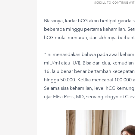
SCROLL TO CONTINUE WI
Biasanya, kadar hCG akan berlipat ganda s
beberapa minggu pertama kehamilan. Sete
hCG mulai menurun, dan akhirnya berhen
"Ini menandakan bahwa pada awal kehami
mIU/mI atau IU/I). Bisa dari dua, kemudia
16, lalu benar-benar bertambah kecepatan
hingga 50.000. Ketika mencapai 100.000 ak
Selama sisa kehamilan, level hCG kemungk
ujar Elisa Ross, MD, seorang obgyn di Cleve