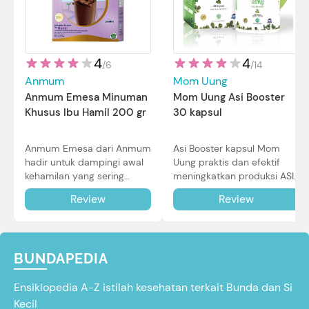
4
4
/
14
/
6
Mom Uung
Anmum
Mom Uung Asi Booster
Anmum Emesa Minuman
30 kapsul
Khusus Ibu Hamil 200 gr
Asi Booster kapsul Mom
Anmum Emesa dari Anmum
Uung praktis dan efektif
hadir untuk dampingi awal
meningkatkan produksi ASI
kehamilan yang sering
Bunda untuk Si Kecil. Simak
diiringi dengan mual dan
Review
Review
review lengkapnya di sini.
muntah. Simak reviewnya di
sini.
BUNDAPEDIA
Ensiklopedia A-Z istilah kesehatan terkait Bunda dan Si
Kecil