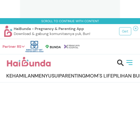
SCROLL TO CONTINUE WITH CONTENT
HaiBunda - Pregnancy & Parenting App
Get
Download & gabung komunitasnya yuk, Bun!
Partner RS
KEHAMILAN
MENYUSUI
PARENTING
MOM'S LIFE
PILIHAN B