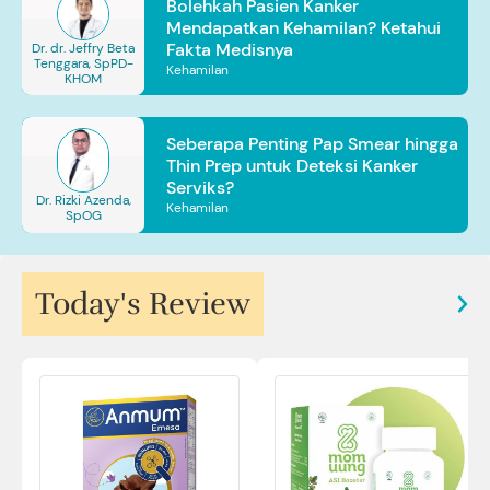
Bolehkah Pasien Kanker
Mendapatkan Kehamilan? Ketahui
Fakta Medisnya
Dr. dr. Jeffry Beta
Tenggara, SpPD-
Kehamilan
KHOM
Seberapa Penting Pap Smear hingga
Thin Prep untuk Deteksi Kanker
Serviks?
Dr. Rizki Azenda,
Kehamilan
SpOG
Today's Review