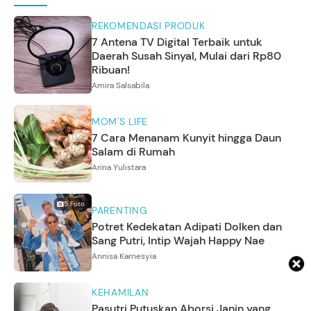
REKOMENDASI PRODUK
7 Antena TV Digital Terbaik untuk
Daerah Susah Sinyal, Mulai dari Rp80
Ribuan!
Amira Salsabila
MOM'S LIFE
7 Cara Menanam Kunyit hingga Daun
Salam di Rumah
Arina Yulistara
5
Foto
PARENTING
Potret Kedekatan Adipati Dolken dan
Sang Putri, Intip Wajah Happy Nae
Annisa Karnesyia
KEHAMILAN
Pasutri Putuskan Aborsi Janin yang