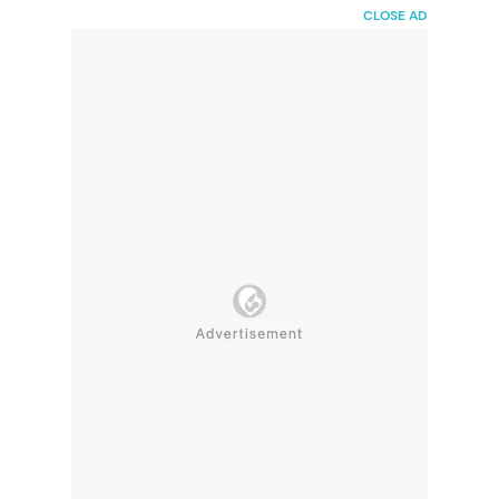
HaiBunda
CLOSE AD