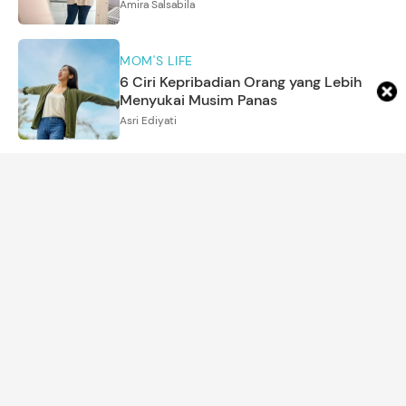
Amira Salsabila
MOM'S LIFE
6 Ciri Kepribadian Orang yang Lebih
Menyukai Musim Panas
Asri Ediyati
REKOMENDASI PRODUK
7 Panci MPASI yang Bagus & Aman
untuk Bayi
Amira Salsabila
KEHAMILAN
Cerita Bunda Rahasiakan Kehamilan
dari 6 Putrinya, Pulang dari RS Bawa
Bayi Baru
Annisa Aulia Rahim
NAMA BAYI