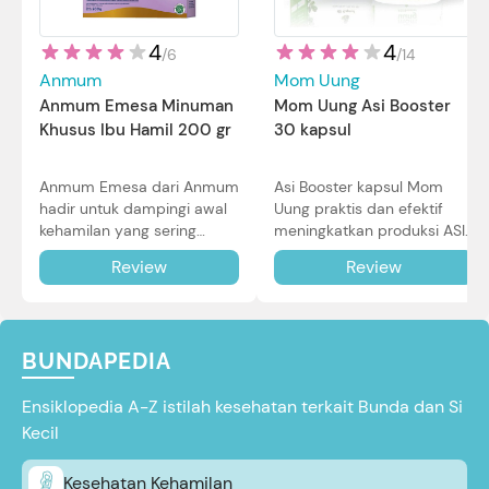
4
4
/
14
/
6
Mom Uung
Anmum
Mom Uung Asi Booster
Anmum Emesa Minuman
30 kapsul
Khusus Ibu Hamil 200 gr
Asi Booster kapsul Mom
Anmum Emesa dari Anmum
Uung praktis dan efektif
hadir untuk dampingi awal
meningkatkan produksi ASI
kehamilan yang sering
Bunda untuk Si Kecil. Simak
diiringi dengan mual dan
Review
Review
review lengkapnya di sini.
muntah. Simak reviewnya di
sini.
BUNDAPEDIA
Ensiklopedia A-Z istilah kesehatan terkait Bunda dan Si
Kecil
Kesehatan Kehamilan