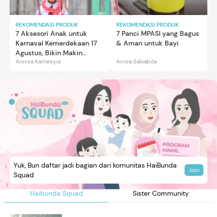
REKOMENDASI PRODUK
REKOMENDASI PRODUK
7 Aksesori Anak untuk
7 Panci MPASI yang Bagus
Karnaval Kemerdekaan 17
& Aman untuk Bayi
Agustus, Bikin Makin
Annisa Karnesyia
Amira Salsabila
Gemas
Yuk, Bun daftar jadi bagian dari komunitas HaiBunda
Join
Squad
Haibunda Squad
Sister Community