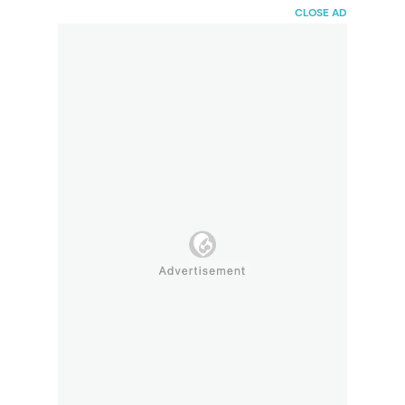
HaiBunda
CLOSE AD