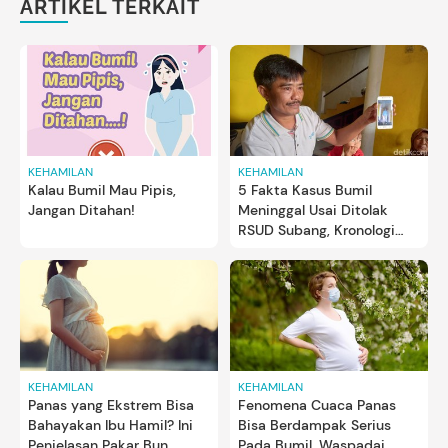
ARTIKEL TERKAIT
KEHAMILAN
KEHAMILAN
Kalau Bumil Mau Pipis,
5 Fakta Kasus Bumil
Jangan Ditahan!
Meninggal Usai Ditolak
RSUD Subang, Kronologi
hingga Investigasi
Kemenkes
KEHAMILAN
KEHAMILAN
Panas yang Ekstrem Bisa
Fenomena Cuaca Panas
Bahayakan Ibu Hamil? Ini
Bisa Berdampak Serius
Penjelasan Pakar Bun
Pada Bumil, Waspadai