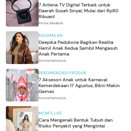
7 Antena TV Digital Terbaik untuk
Daerah Susah Sinyal, Mulai dari Rp80
Ribuan!
Amira Salsabila
KEHAMILAN
Deepika Padukone Bagikan Realita
Hamil Anak Kedua Sambil Mengasuh
Anak Pertama
Annisa Karnesyia
REKOMENDASI PRODUK
7 Aksesori Anak untuk Karnaval
Kemerdekaan 17 Agustus, Bikin Makin
Gemas
Annisa Karnesyia
MOM'S LIFE
Cara Mengenali Bentuk Tubuh dan
Risiko Penyakit yang Mengintai