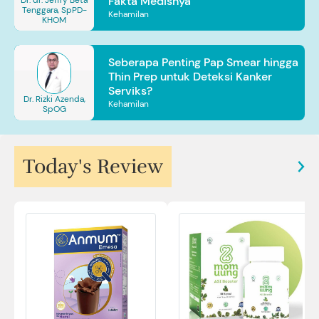
Fakta Medisnya
Dr. dr. Jeffry Beta
Tenggara, SpPD-
Kehamilan
KHOM
Seberapa Penting Pap Smear hingga
Thin Prep untuk Deteksi Kanker
Serviks?
Dr. Rizki Azenda,
Kehamilan
SpOG
Today's Review