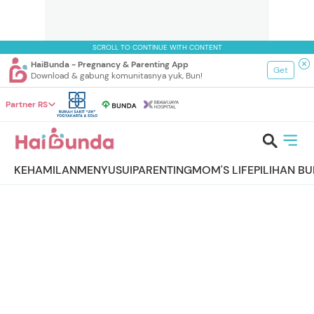
SCROLL TO CONTINUE WITH CONTENT
HaiBunda - Pregnancy & Parenting App
Get
Download & gabung komunitasnya yuk, Bun!
Partner RS
KEHAMILAN
MENYUSUI
PARENTING
MOM'S LIFE
PILIHAN B