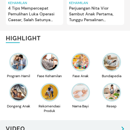
KEHAMILAN
KEHAMILAN
4 Tips Mempercepat
Perjuangan Nita Vior
Pemulihan Luka Operasi
Sambut Anak Pertama,
Caesar, Salah Satunya
Tunggu Persalinan
'Puasa' Seks
Pervaginam tapi Akhirnya
Caesar
HIGHLIGHT
Program Hamil
Fase Kehamilan
Fase Anak
Bundapedia
Dongeng Anak
Rekomendasi
Nama Bayi
Resep
Produk
VIDEO