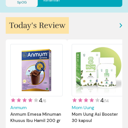
Kehamilan
SpOG
Today's Review
4
4
/
14
/
6
Mom Uung
Anmum
Mom Uung Asi Booster
Anmum Emesa Minuman
30 kapsul
Khusus Ibu Hamil 200 gr