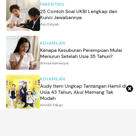
PARENTING
25 Contoh Soal UKBI Lengkap dan
Kunci Jawabannya
Asri Ediyati
KEHAMILAN
Kenapa Kesuburan Perempuan Mulai
Menurun Setelah Usia 35 Tahun?
Annisa Karnesyia
KEHAMILAN
Audy Item Ungkap Tantangan Hamil di
Usia 43 Tahun, Akui Memang Tak
Mudah
Amrikh Palupi
MOM'S LIFE
5 Ciri Kepribadian Orang yang Lebih
Suka Mandi di Malam Hari