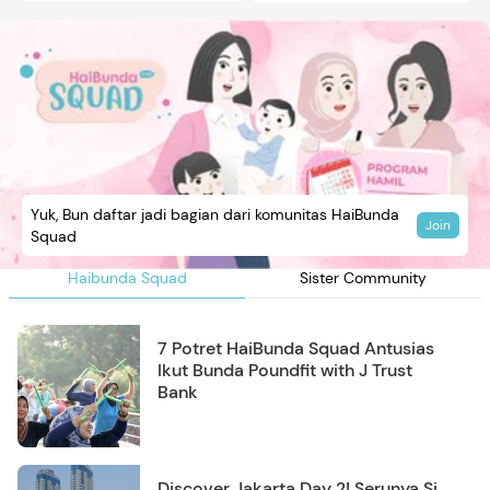
Yuk, Bun daftar jadi bagian dari komunitas HaiBunda
Join
Squad
Haibunda Squad
Sister Community
7 Potret HaiBunda Squad Antusias
Ikut Bunda Poundfit with J Trust
Bank
Discover Jakarta Day 2! Serunya Si