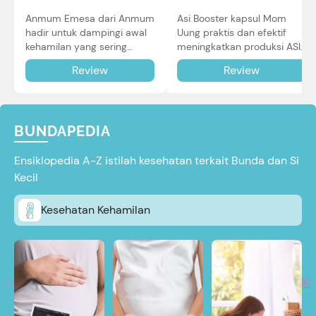
Asi Booster kapsul Mom
Anmum Emesa dari Anmum
Uung praktis dan efektif
hadir untuk dampingi awal
meningkatkan produksi ASI
kehamilan yang sering
Bunda untuk Si Kecil. Simak
diiringi dengan mual dan
Review
Review
review lengkapnya di sini.
muntah. Simak reviewnya di
sini.
BUNDAPEDIA
Ensiklopedia A-Z istilah kesehatan terkait Bunda dan Si
Kecil
Kesehatan Kehamilan