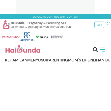
SCROLL TO CONTINUE WITH CONTENT
HaiBunda - Pregnancy & Parenting App
Get
Download & gabung komunitasnya yuk, Bun!
Partner RS
KEHAMILAN
MENYUSUI
PARENTING
MOM'S LIFE
PILIHAN B