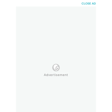
HaiBunda
CLOSE AD