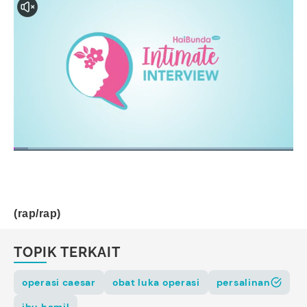
(rap/rap)
TOPIK TERKAIT
operasi caesar
obat luka operasi
persalinan
ibu hamil