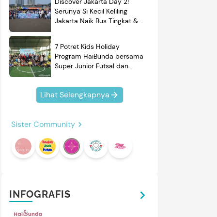
Discover Jakarta Day 2!
Serunya Si Kecil Keliling
Jakarta Naik Bus Tingkat &
Belajar Sejarah
7 Potret Kids Holiday
Program HaiBunda bersama
Super Junior Futsal dan
BRAND'S, Si Kecil & Ayah
Kompak Banget!
Lihat Selengkapnya
Sister Community
INFOGRAFIS