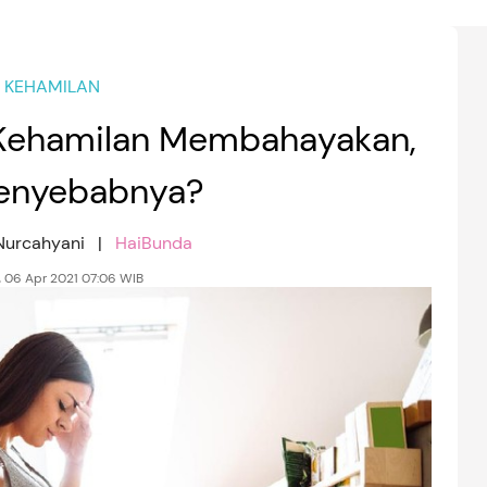
KEHAMILAN
 Kehamilan Membahayakan,
enyebabnya?
 Nurcahyani |
HaiBunda
, 06 Apr 2021 07:06 WIB