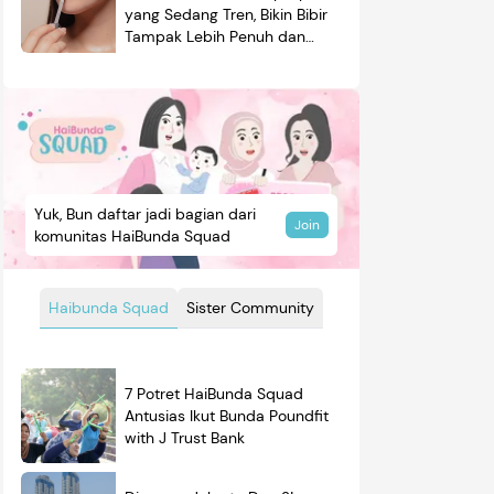
yang Sedang Tren, Bikin Bibir
Tampak Lebih Penuh dan
Berkilau
Yuk, Bun daftar jadi bagian dari
Join
komunitas HaiBunda Squad
Haibunda Squad
Sister Community
7 Potret HaiBunda Squad
Antusias Ikut Bunda Poundfit
with J Trust Bank