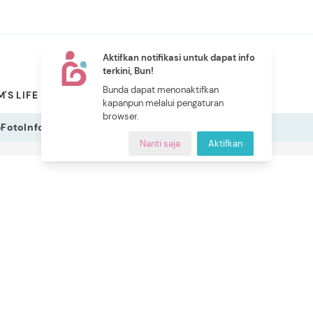
Aktifkan notifikasi untuk dapat info
terkini, Bun!
NEW
Bunda dapat menonaktifkan
'S LIFE
PILIHAN BUNDA
CERITA BUNDA
INDEKS
kapanpun melalui pengaturan
browser.
o
Foto
Infografis
Nanti saja
Aktifkan