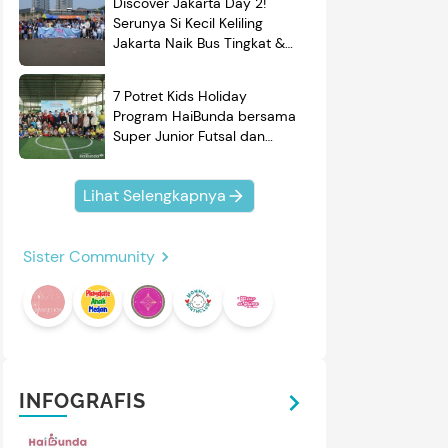
Discover Jakarta Day 2!
Serunya Si Kecil Keliling
Jakarta Naik Bus Tingkat &
Belajar Sejarah
7 Potret Kids Holiday
Program HaiBunda bersama
Super Junior Futsal dan
BRAND'S, Si Kecil & Ayah
Kompak Banget!
Lihat Selengkapnya
Sister Community
INFOGRAFIS