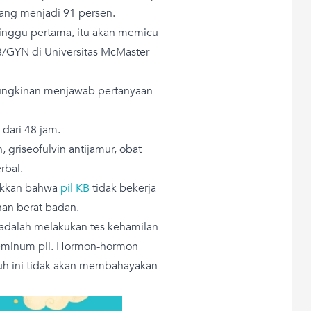
urang menjadi 91 persen.
minggu pertama, itu akan memicu
OB/GYN di Universitas McMaster
emungkinan menjawab pertanyaan
dari 48 jam.
 griseofulvin antijamur, obat
rbal.
ukkan bahwa
pil KB
tidak bekerja
han berat badan.
 adalah melakukan tes kehamilan
i meminum pil. Hormon-hormon
auh ini tidak akan membahayakan