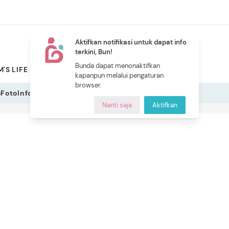
Aktifkan notifikasi untuk dapat info
terkini, Bun!
NEW
Bunda dapat menonaktifkan
'S LIFE
PILIHAN BUNDA
CERITA BUNDA
INDEKS
kapanpun melalui pengaturan
browser.
o
Foto
Infografis
Nanti saja
Aktifkan