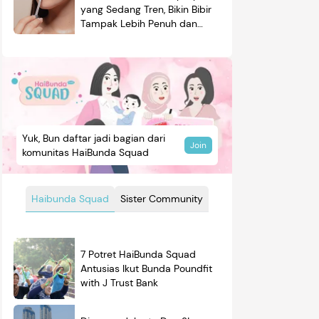
yang Sedang Tren, Bikin Bibir
Tampak Lebih Penuh dan
Berkilau
Yuk, Bun daftar jadi bagian dari
Join
komunitas HaiBunda Squad
Haibunda Squad
Sister Community
7 Potret HaiBunda Squad
Antusias Ikut Bunda Poundfit
with J Trust Bank